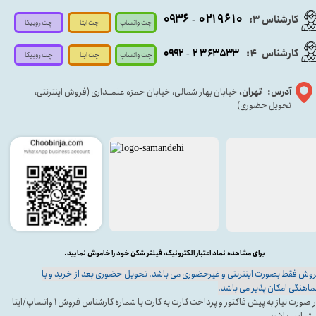
۰۹۳۶
۰۲۱۹۶۱۰
کارشناس ۳:
-
چت واتساپ
چت روبیکا
چت ایتا
کارشناس
:
۵۳۳
۶۳
۳
۲
۹۲
۰۹
4
-
چت روبیکا
چت واتساپ
چت ایتا
آدرس: تهران،
خیابان بهار شمالی، خیابان حمزه علمــداری (فروش اینترنتی،
تحویل حضوری)
برای مشاهده نماد اعتبار الکترونیک، فیلتر شکن خود را خاموش نمایید.
وش فقط بصورت اینترنتی و غیرحضوری می باشد. تحویل حضوری بعد از خرید و با
اهنگی امکان پذیر می باشد.
در صورت نیاز به پیش فاکتور و پرداخت کارت به کارت با شماره کارشناس فروش ۱ واتساپ/ایتا
 تماس باشید.