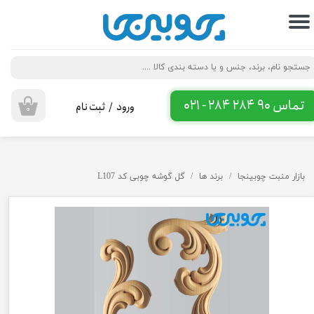
حساب کاربری من
تغییر گذر واژه
سفارشات
تماس 90 284 284 - 021
ورود
/
ثبت نام
۰
خروج از حساب کاربری
بازار منبت چوبینجا
برند ها
گل گوشه چوبی کد L107