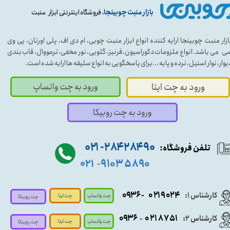
بازار منبت چوبینجا
، فروشگاه اینترنتی ابزار منبت
ازار منبت چوبینجا ارایه کننده انواع ابزار منبت چوبی، ام دی اف، پلی اورتان، پی وی
ی می باشد. انواع ملزومات دکوراسیون، قرنیز، گلویی، نور مخفی، ترمووال، قاب بندی
یوار، نوار استیل، نرده و پایه ...برای پاسخگویی به انواع سلیقه ها ارایه شده است.
ورود به چت واتساپ
ورود به چت ایتا
ورود به چت روبیکا
۹۰ ۲۸۴ ۲۸۴- ۰۲۱
تلفن فروشگاه:
۵۸۹۰ ۹۱۰۳
۰۲۱
-
- ۰۹۳۶
۰۲۱۹۰۲۴
کارشناس ۱:
چت واتساپ
چت ایتا
چت روبیکا
۰۹
۳۶
۰۲۱۸۷۵۱
کارشناس ۲:
-
چت واتساپ
چت ایتا
چت روبیکا