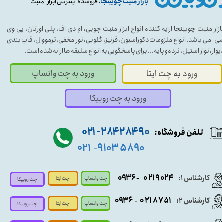
بازار منبت چوبینجا
، فروشگاه اینترنتی ابزار منبت
ازار منبت چوبینجا ارایه کننده انواع ابزار منبت چوبی، ام دی اف، پلی اورتان، پی وی
ی می باشد. انواع ملزومات دکوراسیون، قرنیز، گلویی، نور مخفی، ترمووال، قاب بندی
یوار، نوار استیل، نرده و پایه ...برای پاسخگویی به انواع سلیقه ها ارایه شده است.
ورود به چت واتساپ
ورود به چت ایتا
ورود به چت روبیکا
۹۰ ۲۸۴ ۲۸۴- ۰۲۱
تلفن فروشگاه:
۵۸۹۰ ۹۱۰۳
۰۲۱
-
- ۰۹۳۶
۰۲۱۹۰۲۴
کارشناس ۱:
چت واتساپ
چت ایتا
چت روبیکا
۰۹
۳۶
۰۲۱۸۷۵۱
کارشناس ۲:
-
چت واتساپ
چت ایتا
چت روبیکا