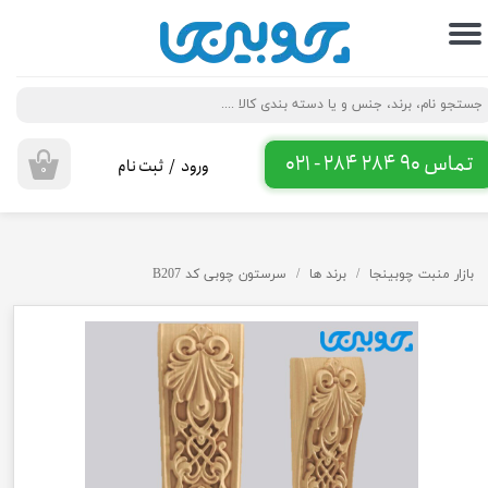
حساب کاربری من
تغییر گذر واژه
سفارشات
تماس 90 284 284 - 021
ورود
/
ثبت نام
۰
خروج از حساب کاربری
بازار منبت چوبینجا
برند ها
سرستون چوبی کد B207