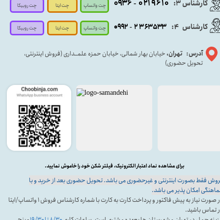
۰۹۳۶
۰۲۱۹۶۱۰
کارشناس ۳:
-
چت واتساپ
چت روبیکا
چت ایتا
کارشناس
:
۵۳۳
۶۳
۳
۲
۹۲
۰۹
4
-
چت روبیکا
چت واتساپ
چت ایتا
آدرس: تهران،
خیابان بهار شمالی، خیابان حمزه علمــداری (فروش اینترنتی،
تحویل حضوری)
برای مشاهده نماد اعتبار الکترونیک، فیلتر شکن خود را خاموش نمایید.
وش فقط بصورت اینترنتی و غیرحضوری می باشد. تحویل حضوری بعد از خرید و با
اهنگی امکان پذیر می باشد.
در صورت نیاز به پیش فاکتور و پرداخت کارت به کارت با شماره کارشناس فروش ۱ واتساپ/ایتا
 تماس باشید.
ینه حمل در تهران و شهرستان ها بعهده مشتری است. ساعات کاری
۸/۳۰ تا ۱۹/۳۰
- پنج