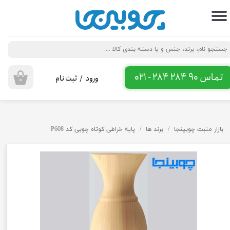
حساب کاربری من
تغییر گذر واژه
سفارشات
تماس 90 284 284 - 021
ورود
/
ثبت نام
۰
خروج از حساب کاربری
بازار منبت چوبینجا
برند ها
پایه خراطی کوتاه چوبی کد P608