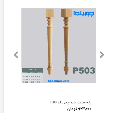
پایه مخروطی چوب روسی در ارتفاع مختلف P900
پایه خراطی بلند چوبی کد P503
۹۶۳,۰۰۰ تومان