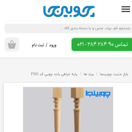
حساب کاربری من
تغییر گذر واژه
سفارشات
تماس 90 284 284 - 021
ورود
/
ثبت نام
۰
خروج از حساب کاربری
بازار منبت چوبینجا
برند ها
پایه خراطی بلند چوبی کد P503