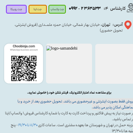
کارشناس
:
۵۳۳
۶۳
۳
۲
۹۲
۰۹
4
-
چت روبیکا
چت واتساپ
چت ایتا
آدرس: تهران،
خیابان بهار شمالی، خیابان حمزه علمــداری (فروش اینترنتی،
تحویل حضوری)
برای مشاهده نماد اعتبار الکترونیک، فیلتر شکن خود را خاموش نمایید.
وش فقط بصورت اینترنتی و غیرحضوری می باشد. تحویل حضوری بعد از خرید و با
اهنگی امکان پذیر می باشد.
در صورت نیاز به پیش فاکتور و پرداخت کارت به کارت با شماره کارشناس فروش ۱ واتساپ/ایتا
 تماس باشید.
ینه حمل در تهران و شهرستان ها بعهده مشتری است. ساعات کاری
۸/۳۰ تا ۱۹/۳۰
- پنج
ه ها تا ۱۳/۳۰