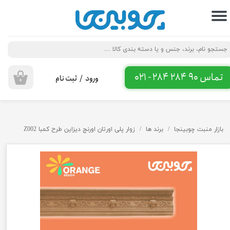
حساب کاربری من
تغییر گذر واژه
سفارشات
تماس 90 284 284 - 021
ورود
/
ثبت نام
۰
خروج از حساب کاربری
بازار منبت چوبینجا
برند ها
زوار پلی اورتان اورنج دیزاین طرح کمبا Z002