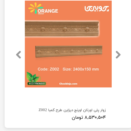
زوار پلی اورتان اورنج دیزاین طرح کمبا Z002
۸,۵۳۰,۵۰۴ تومان