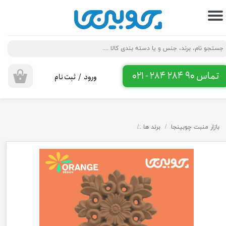
حساب کاربری من
تغییر گذر واژه
سفارشات
تماس 90 284 284 - 021
ورود
/
ثبت نام
۰
خروج از حساب کاربری
بازار منبت چوبینجا
برند ها
گل پلی اورتان دایره اورنج دیزاین طرح کایلی B159