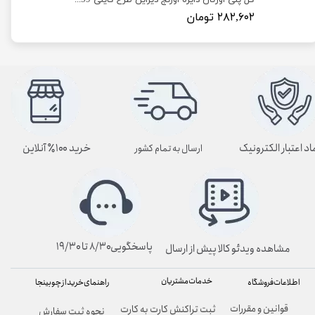
گل دایره پلی اورتان اورنج دیزاین طرح یخ B195 و B195-1
گل پلی اورتان دایره اورنج دیزاین طرح کایلی B159
۲۸۲,۶۰۲ تومان
اد اعتبار الکترونیک
خرید ۱۰۰٪ آنلاین
ارسال به تمام کشور
پاسخگویی۸/۳۰ تا ۱۹/۳۰
مشاهده ویدئو کالا پیش از ارسال
خدمات مشتریان
راهنمای خرید از چوبینجا
اطلاعات فروشگاه
قوانین و مقررات
ثبت تراکنش کارت به کارت
نحوه ثبت سفارش