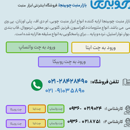
بازار منبت چوبینجا
، فروشگاه اینترنتی ابزار منبت
ازار منبت چوبینجا ارایه کننده انواع ابزار منبت چوبی، ام دی اف، پلی اورتان، پی وی
ی می باشد. انواع ملزومات دکوراسیون، قرنیز، گلویی، نور مخفی، ترمووال، قاب بندی
یوار، نوار استیل، نرده و پایه ...برای پاسخگویی به انواع سلیقه ها ارایه شده است.
ورود به چت واتساپ
ورود به چت ایتا
ورود به چت روبیکا
۹۰ ۲۸۴ ۲۸۴- ۰۲۱
تلفن فروشگاه:
۵۸۹۰ ۹۱۰۳
۰۲۱
-
- ۰۹۳۶
۰۲۱۹۰۲۴
کارشناس ۱:
چت واتساپ
چت ایتا
چت روبیکا
۰۹
۳۶
۰۲۱۸۷۵۱
کارشناس ۲:
-
چت واتساپ
چت ایتا
چت روبیکا