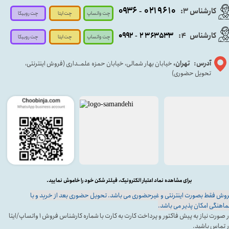
۰۹۳۶
۰۲۱۹۶۱۰
کارشناس ۳:
-
چت واتساپ
چت روبیکا
چت ایتا
کارشناس
:
۵۳۳
۶۳
۳
۲
۹۲
۰۹
4
-
چت روبیکا
چت واتساپ
چت ایتا
آدرس: تهران،
خیابان بهار شمالی، خیابان حمزه علمــداری (فروش اینترنتی،
تحویل حضوری)
برای مشاهده نماد اعتبار الکترونیک، فیلتر شکن خود را خاموش نمایید.
وش فقط بصورت اینترنتی و غیرحضوری می باشد. تحویل حضوری بعد از خرید و با
اهنگی امکان پذیر می باشد.
در صورت نیاز به پیش فاکتور و پرداخت کارت به کارت با شماره کارشناس فروش ۱ واتساپ/ایتا
 تماس باشید.