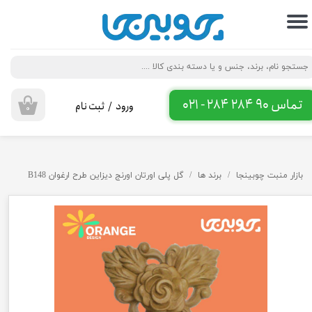
حساب کاربری من
تغییر گذر واژه
سفارشات
تماس 90 284 284 - 021
ورود
/
ثبت نام
۰
خروج از حساب کاربری
بازار منبت چوبینجا
برند ها
گل پلی اورتان اورنج دیزاین طرح ارغوان B148