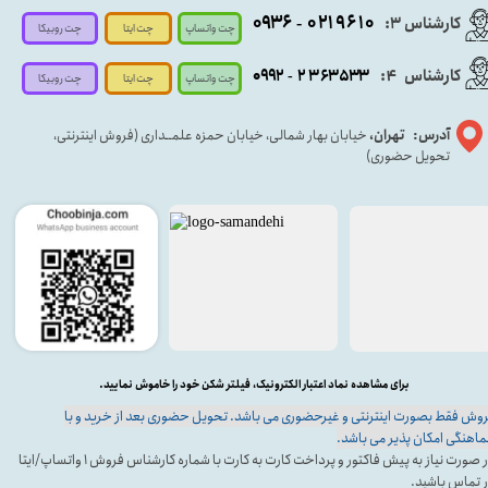
۰۹۳۶
۰۲۱۹۶۱۰
کارشناس ۳:
-
چت واتساپ
چت روبیکا
چت ایتا
کارشناس
:
۵۳۳
۶۳
۳
۲
۹۲
۰۹
4
-
چت روبیکا
چت واتساپ
چت ایتا
آدرس: تهران،
خیابان بهار شمالی، خیابان حمزه علمــداری (فروش اینترنتی،
تحویل حضوری)
برای مشاهده نماد اعتبار الکترونیک، فیلتر شکن خود را خاموش نمایید.
وش فقط بصورت اینترنتی و غیرحضوری می باشد. تحویل حضوری بعد از خرید و با
اهنگی امکان پذیر می باشد.
در صورت نیاز به پیش فاکتور و پرداخت کارت به کارت با شماره کارشناس فروش ۱ واتساپ/ایتا
 تماس باشید.