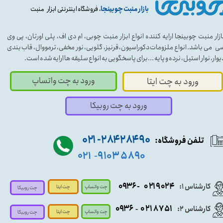
بازار منبت چوبینجا
، فروشگاه اینترنتی ابزار منبت
ازار منبت چوبینجا ارایه کننده انواع ابزار منبت چوبی، ام دی اف، پلی اورتان، پی وی
ی می باشد. انواع ملزومات دکوراسیون، قرنیز، گلویی، نور مخفی، ترمووال، قاب بندی
یوار، نوار استیل، نرده و پایه ...برای پاسخگویی به انواع سلیقه ها ارایه شده است.
ورود به چت واتساپ
ورود به چت ایتا
ورود به چت روبیکا
۹۰ ۲۸۴ ۲۸۴- ۰۲۱
تلفن فروشگاه:
۵۸۹۰ ۹۱۰۳
۰۲۱
-
- ۰۹۳۶
۰۲۱۹۰۲۴
کارشناس ۱:
چت واتساپ
چت ایتا
چت روبیکا
۰۹
۳۶
۰۲۱۸۷۵۱
کارشناس ۲:
-
چت واتساپ
چت ایتا
چت روبیکا