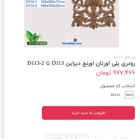
کد کالا: D113
رودری پلی اورتان اورنج دیزاین D113 تا D113-2
۹۷۷,۴۶۶ تومان
انتخاب کد محصول
D113-1
D113
افزودن به سبد خرید