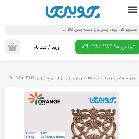
حساب کاربری من
تغییر گذر واژه
سفارشات
تماس 90 284 284 - 021
ورود
/
ثبت نام
۰
خروج از حساب کاربری
بازار منبت چوبینجا
برند ها
رودری پلی اورتان اورنج دیزاین D113 تا D113-2