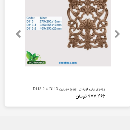
گل آویزی پلی اورتان اورنج دیزاین طرح حصیر A145 و A146
رودری پلی اورتان اورنج دیزاین D113 تا D113-2
۹۷۷,۴۶۶ تومان