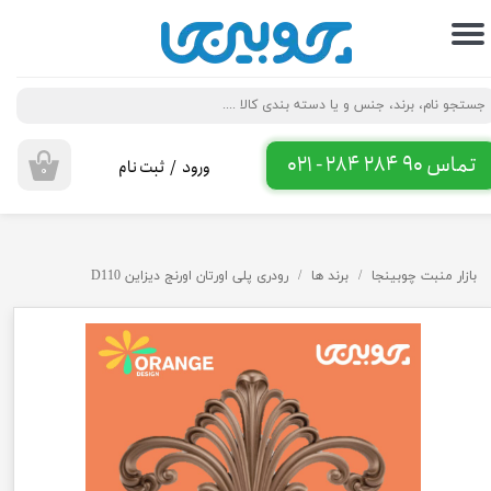
حساب کاربری من
تغییر گذر واژه
سفارشات
تماس 90 284 284 - 021
ورود
/
ثبت نام
۰
خروج از حساب کاربری
بازار منبت چوبینجا
برند ها
رودری پلی اورتان اورنج دیزاین D110