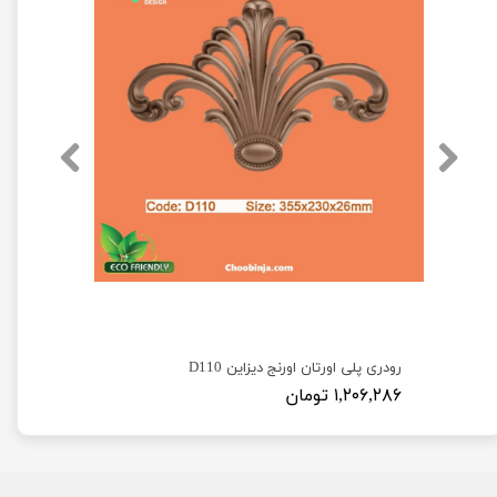
گل آویزی پلی اورتان اورنج دیزاین طرح حصیر A145 و A146
رودری پلی اورتان اورنج دیزاین D110
۱,۲۰۶,۲۸۶ تومان