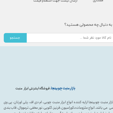
همکاری
ارسال لیست جهت استعلام قیمت
به دنبال چه محصولی هستید؟
جستجو
بازار منبت چوبینجا
، فروشگاه اینترنتی ابزار منبت
ازار منبت چوبینجا ارایه کننده انواع ابزار منبت چوبی، ام دی اف، پلی اورتان، پی وی
ی می باشد. انواع ملزومات دکوراسیون، قرنیز، گلویی، نور مخفی، ترمووال، قاب بندی