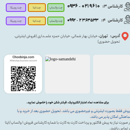
۰۹۳۶
۰۲۱۹۶۱۰
کارشناس ۳:
-
چت واتساپ
چت روبیکا
چت ایتا
کارشناس
:
۵۳۳
۶۳
۳
۲
۹۲
۰۹
4
-
چت روبیکا
چت واتساپ
چت ایتا
آدرس: تهران،
خیابان بهار شمالی، خیابان حمزه علمــداری (فروش اینترنتی،
تحویل حضوری)
برای مشاهده نماد اعتبار الکترونیک، فیلتر شکن خود را خاموش نمایید.
وش فقط بصورت اینترنتی و غیرحضوری می باشد. تحویل حضوری بعد از خرید و با
اهنگی امکان پذیر می باشد.
در صورت نیاز به پیش فاکتور و پرداخت کارت به کارت با شماره کارشناس فروش ۱ واتساپ/ایتا
 تماس باشید.