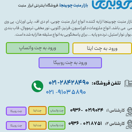
بازار منبت چوبینجا
، فروشگاه اینترنتی ابزار منبت
ازار منبت چوبینجا ارایه کننده انواع ابزار منبت چوبی، ام دی اف، پلی اورتان، پی وی
ی می باشد. انواع ملزومات دکوراسیون، قرنیز، گلویی، نور مخفی، ترمووال، قاب بندی
یوار، نوار استیل، نرده و پایه ...برای پاسخگویی به انواع سلیقه ها ارایه شده است.
ورود به چت واتساپ
ورود به چت ایتا
ورود به چت روبیکا
۹۰ ۲۸۴ ۲۸۴- ۰۲۱
تلفن فروشگاه:
۵۸۹۰ ۹۱۰۳
۰۲۱
-
- ۰۹۳۶
۰۲۱۹۰۲۴
کارشناس ۱:
چت واتساپ
چت ایتا
چت روبیکا
۰۹
۳۶
۰۲۱۸۷۵۱
کارشناس ۲:
-
چت واتساپ
چت ایتا
چت روبیکا