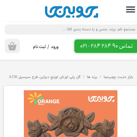
حساب کاربری من
تغییر گذر واژه
سفارشات
تماس 90 284 284 - 021
ورود
/
ثبت نام
۰
خروج از حساب کاربری
بازار منبت چوبینجا
برند ها
گل پلی اورتان اورنج دیزاین طرح سیسیل A156