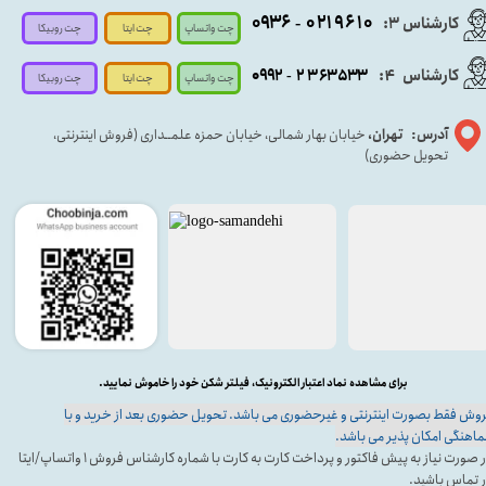
۰۹۳۶
۰۲۱۹۶۱۰
کارشناس ۳:
-
چت واتساپ
چت روبیکا
چت ایتا
کارشناس
:
۵۳۳
۶۳
۳
۲
۹۲
۰۹
4
-
چت روبیکا
چت واتساپ
چت ایتا
آدرس: تهران،
خیابان بهار شمالی، خیابان حمزه علمــداری (فروش اینترنتی،
تحویل حضوری)
برای مشاهده نماد اعتبار الکترونیک، فیلتر شکن خود را خاموش نمایید.
وش فقط بصورت اینترنتی و غیرحضوری می باشد. تحویل حضوری بعد از خرید و با
اهنگی امکان پذیر می باشد.
در صورت نیاز به پیش فاکتور و پرداخت کارت به کارت با شماره کارشناس فروش ۱ واتساپ/ایتا
 تماس باشید.