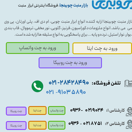
بازار منبت چوبینجا
، فروشگاه اینترنتی ابزار منبت
ازار منبت چوبینجا ارایه کننده انواع ابزار منبت چوبی، ام دی اف، پلی اورتان، پی وی
ی می باشد. انواع ملزومات دکوراسیون، قرنیز، گلویی، نور مخفی، ترمووال، قاب بندی
یوار، نوار استیل، نرده و پایه ...برای پاسخگویی به انواع سلیقه ها ارایه شده است.
ورود به چت واتساپ
ورود به چت ایتا
ورود به چت روبیکا
۹۰ ۲۸۴ ۲۸۴- ۰۲۱
تلفن فروشگاه:
۵۸۹۰ ۹۱۰۳
۰۲۱
-
- ۰۹۳۶
۰۲۱۹۰۲۴
کارشناس ۱:
چت واتساپ
چت ایتا
چت روبیکا
۰۹
۳۶
۰۲۱۸۷۵۱
کارشناس ۲:
-
چت واتساپ
چت ایتا
چت روبیکا