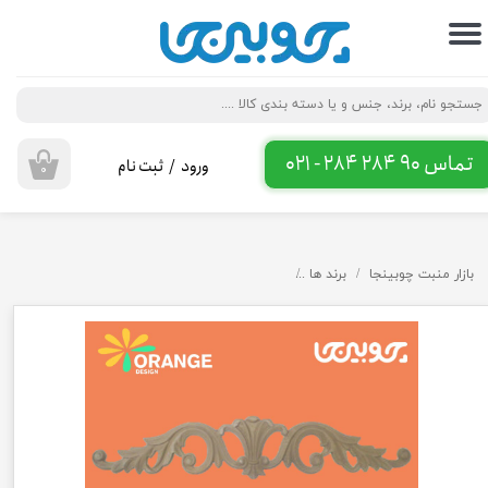
حساب کاربری من
تغییر گذر واژه
سفارشات
تماس 90 284 284 - 021
ورود
/
ثبت نام
۰
خروج از حساب کاربری
بازار منبت چوبینجا
برند ها
تاج پلی اورتان اورنج دیزاین طرح گل تیتانیوم A164