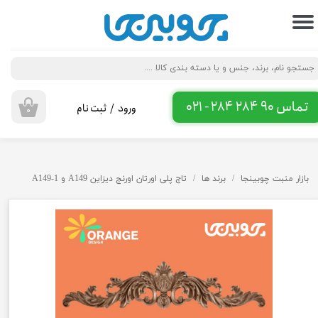
حساب کاربری من
تغییر گذر واژه
سفارشات
تماس 90 284 284 - 021
ورود
/
ثبت نام
۰
خروج از حساب کاربری
بازار منبت چوبینجا
برند ها
تاج پلی اورتان اورنج دیزاین A149 و A149-1