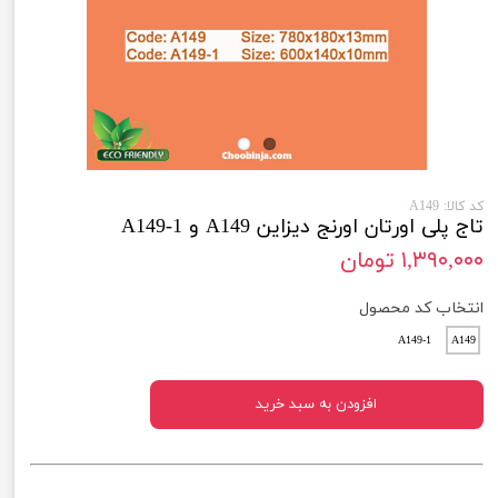
کد کالا: A149
تاج پلی اورتان اورنج دیزاین A149 و A149-1
۱,۳۹۰,۰۰۰ تومان
انتخاب کد محصول
A149-1
A149
افزودن به سبد خرید