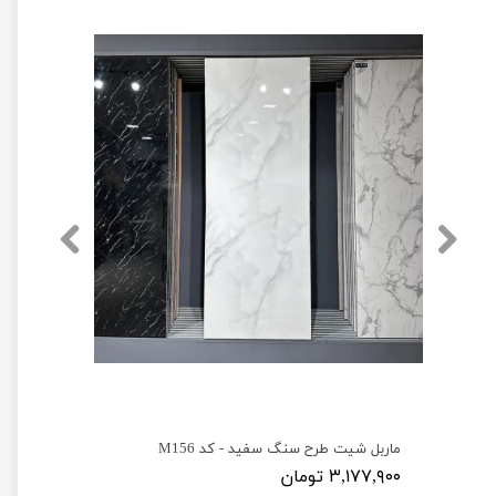
ماربل شیت طرح سنگ سفید - کد M156
۳,۱۷۷,۹۰۰ تومان