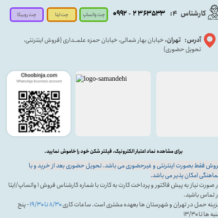
کارشناس
:
۵۳۳
۶۳
۳
۲
۹۲
۰۹
4
-
چت روبیکا
چت واتساپ
چت ایتا
آدرس: تهران،
خیابان بهار شمالی، خیابان حمزه علمــداری (فروش اینترنتی،
تحویل حضوری)
برای مشاهده نماد اعتبار الکترونیک، فیلتر شکن خود را خاموش نمایید.
وش فقط بصورت اینترنتی و غیرحضوری می باشد. تحویل حضوری بعد از خرید و با
اهنگی امکان پذیر می باشد.
در صورت نیاز به پیش فاکتور و پرداخت کارت به کارت با شماره کارشناس فروش ۱ واتساپ/ایتا
 تماس باشید.
ینه حمل در تهران و شهرستان ها بعهده مشتری است. ساعات کاری
۸/۳۰ تا ۱۹/۳۰
- پنج
ه ها تا ۱۳/۳۰