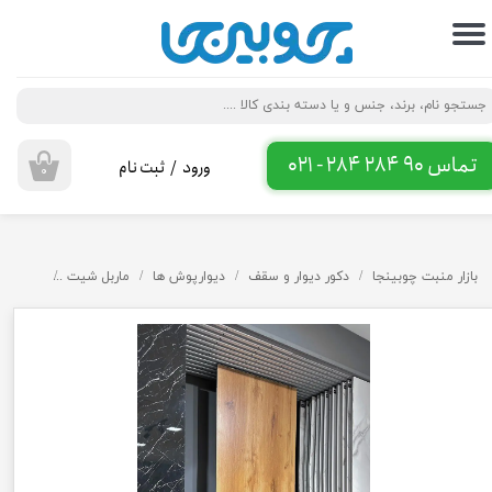
حساب کاربری من
تغییر گذر واژه
سفارشات
تماس 90 284 284 - 021
ورود
/
ثبت نام
۰
خروج از حساب کاربری
بازار منبت چوبینجا
دکور دیوار و سقف
دیوارپوش ها
ماربل شیت
ماربل شی