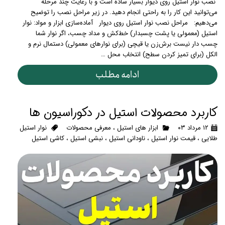
نصب نوار استیل روی دیوار بسیار ساده است و با رعایت چند مرحله
می‌توانید این کار را به راحتی انجام دهید. در زیر مراحل نصب را توضیح
می‌دهیم: مراحل نصب نوار استیل روی دیوار آماده‌سازی ابزار و مواد: نوار
استیل (معمولی یا پشت چسبدار) خط‌کش و مداد چسب، اگر نوار شما
چسب دار نیست برش‌زن یا قیچی (برای نوارهای معمولی) دستمال نرم و
الکل (برای تمیز کردن سطح) انتخاب محل …
ادامه مطلب
کاربرد محصولات استیل در دکوراسیون ها
۱۲ مرداد ۰۳
ابزار های استیل
،
معرفی محصولات
نوار استیل
طلایی
،
قیمت نوار استیل
،
ناودانی استیل
،
نبشی استیل
،
کاشی استیل