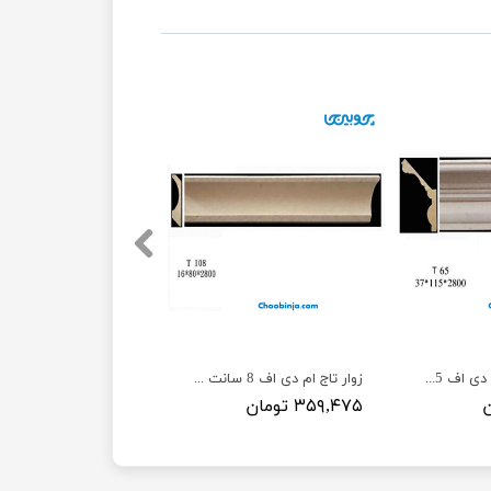
تاج کلاف شده ام دی اف T65 ارتفاع 10/5 سانت
زوار تاج ام دی اف 8 سانت T108-1
۳۵۹,۴۷۵ تومان