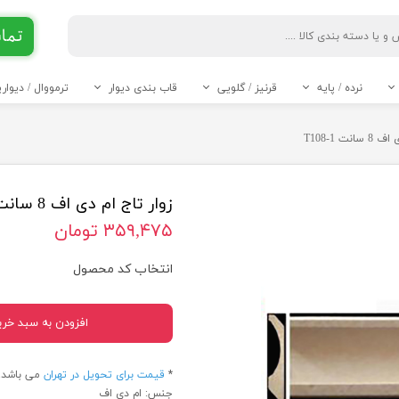
تماس 90 284
جست و جو
نرده / پایه
قرنیز / گلویی
قاب بندی دیوار
ترمووال / دیوا
ABS
قرنیز 6 و 7 سانت
قرنیز 8 سانت
قرنیز 10 سانت
قرنیز 11 سانت
قرنیز 12 سانت
قرنیز 13 سانت
قرنیز 14 و 15 سانت
قرنیز 20 تا 24 سانت
* قرنیز 9 سانت
----- تاج و گل PVC -----
----- سرستون PVC -----
نت T108-1
زوار تاج ام دی اف 8 سانت T108-1
۳۵۹,۴۷۵ تومان
انتخاب کد محصول
افزودن به سبد خری
*
قیمت برای تحویل در تهران
می باشد.
جنس: ام دی اف