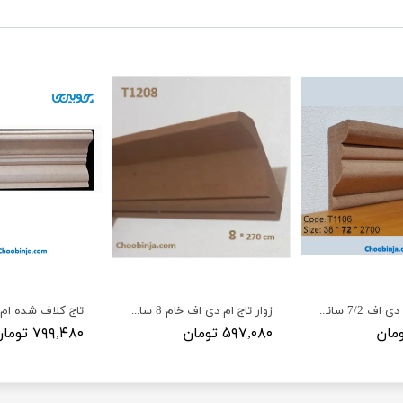
تاج سوبل ام دی اف 7/2 سانت T1106
زوار تاج ام دی اف خام 8 سانت T1208 طول 270س
۵۹۷,۰۸۰ تومان
۷۹۹,۴۸۰ تومان