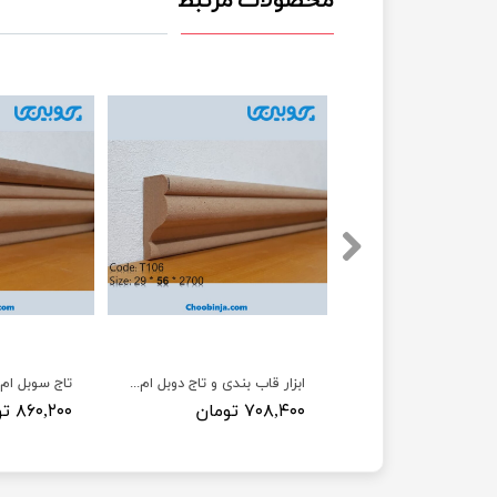
محصولات مرتبط
ابزار تاج قاشقی ام دی اف 9 سانت T111
ابزار قاب بندی و تاج دوبل ام دی اف 5/6 سانت T106
مان
۷۰۸,۴۰۰ تومان
۸۶۰,۲۰۰ تومان