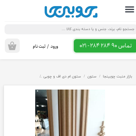
حساب کاربری من
تغییر گذر واژه
سفارشات
تماس 90 284 284 - 021
ورود
/
ثبت نام
۰
خروج از حساب کاربری
بازار منبت چوبینجا
ستون
ستون ام دی اف و چوبی
ستون ام دی اف چوبینجا D110 ارتفاع ۲ م