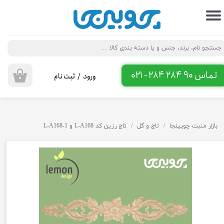
حساب کاربری من
تغییر گذر واژه
سفارشات
تماس 90 284 284 - 021
ورود
/
ثبت نام
۰
خروج از حساب کاربری
بازار منبت چوبینجا
تاج و گل
تاج رزین کد L-A168 و L-A168-1