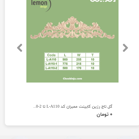
گل تاج رزین کابینت ممبران کد L-A110 تا L-A110-2
۰ تومان