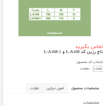
تماس بگیرید
تاج رزین کد L-A168 و L-A168-1
انتخاب کد محصول
L-A168-1
L-A168
مشخصات محصول
لمون دیزاین
نظرات
مشخصات