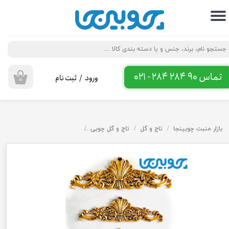
حساب کاربری من
تغییر گذر واژه
سفارشات
تماس 90 284 284 - 021
ورود
/
ثبت نام
۰
خروج از حساب کاربری
بازار منبت چوبینجا
تاج و گل
تاج و گل چوبی
تاج پی وی سی کد 95 تا 99