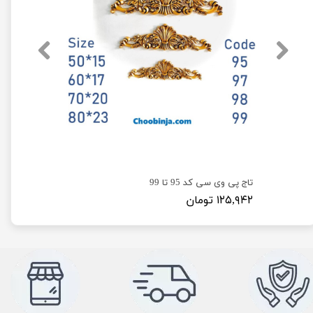
تاج گل پی وی سی کد S130 و S131 وS132 عرض (60 تا 100) سانت
تاج پی وی سی کد 95 تا 99
۱۲۵,۹۴۲ تومان