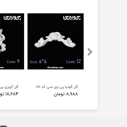
ی سی کد 13
گل گونیا پی وی سی کد C60 عرض 7 سانت
گل آویزی پی
۸,۹۸۸ تومان
۱۸,۶۸۴ تومان