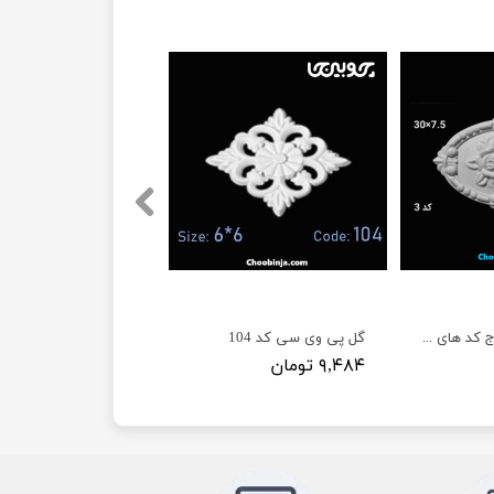
گل پی وی سی تاج کد های (P1069 و P1070 و P1075) عرض (12 تا 22) سانت
گل پی وی سی کد 104
۹,۴۸۴ تومان