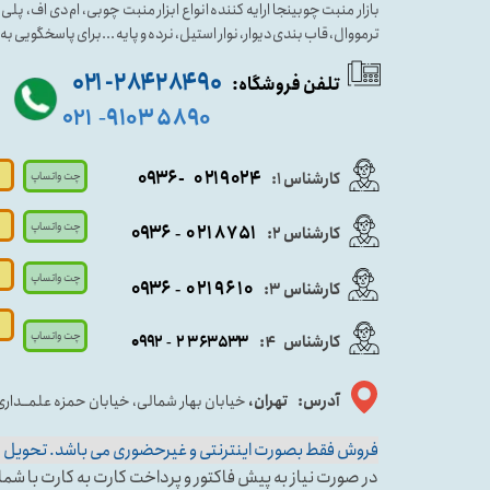
بازار منبت چوبینجا ارایه کننده انواع ابزار منبت چوبی، ام دی اف، پ
ترمووال، قاب بندی دیوار، نوار استیل، نرده و پایه ...برای پاسخگویی ب
۹۰ ۲۸۴ ۲۸۴- ۰۲۱
تلفن فروشگاه:
۵۸۹۰ ۹۱۰۳
۰۲۱
-
- ۰۹۳۶
۰۲۱۹۰۲۴
کارشناس ۱:
چت واتساپ
چت واتساپ
۰۹
۳۶
۰۲۱۸۷۵۱
کارشناس ۲:
-
چت واتساپ
۰۹۳۶
۰۲۱۹۶۱۰
کارشناس ۳:
-
چت واتساپ
کارشناس
:
۵۳۳
۶۳
۳
۲
۹۲
۰۹
4
-
آدرس: تهران،
خیابان بهار شمالی، خیابان حمزه علمــدار
فروش فقط بصورت اینترنتی و غیرحضوری می باشد. تحویل حض
در صورت نیاز به پیش فاکتور و پرداخت کارت به کارت با شماره کارشناس فروش ۱ وا