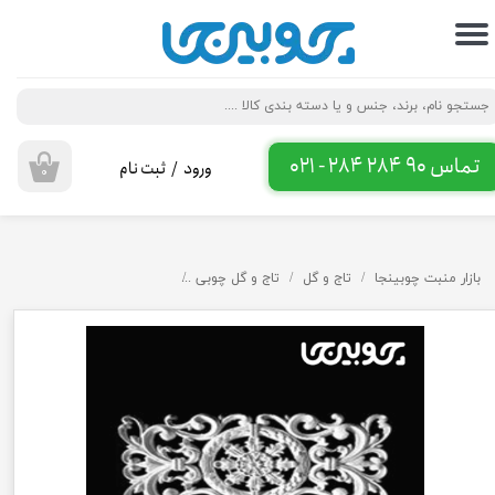
حساب کاربری من
تغییر گذر واژه
سفارشات
تماس 90 284 284 - 021
ورود
/
ثبت نام
۰
خروج از حساب کاربری
بازار منبت چوبینجا
تاج و گل
تاج و گل چوبی
گل پی وی سی کد 83 و 84