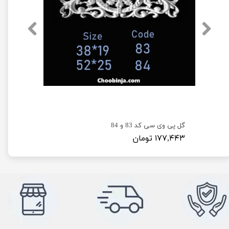
گل پی وی سی تاج کد های (P1069 و P1070 و P1075) عرض (12 تا 22) سانت
گل پی وی سی کد 83 و 84
۱۷۷,۴۴۳ تومان