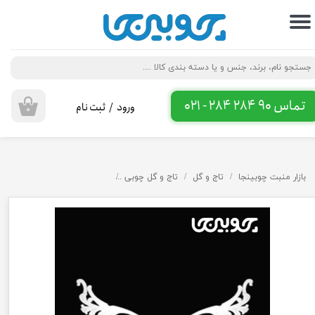
حساب کاربری من
تغییر گذر واژه
سفارشات
تماس 90 284 284 - 021
ورود
/
ثبت نام
۰
خروج از حساب کاربری
بازار منبت چوبینجا
تاج و گل
تاج و گل چوبی
گل گونیا پی وی سی کد 81