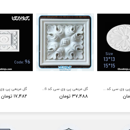
گل دایره ای پی وی سی کد های (S32 و S33) عرض (13 و 15) سانت
گل مربعی پی وی سی کد 146 و 148
گل مربعی پی وی س
۳۷,۴۸۸ تومان
۱۷,۴۸۲ تومان