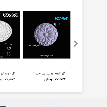
گل دایره ای پی وی سی کد 56
گل دایره ای پی وی سی کد های ( S32 و S33) عرض (13 و 15) سانت
ان
۶۶,۵۶۲ تومان
۶۶,۵۶۲ تومان