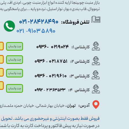
بازار منبت چوبینجا ارایه کننده انواع ابزار منبت چوبی، ام دی اف، پ
ترمووال، قاب بندی دیوار، نوار استیل، نرده و پایه ...برای پاسخگویی ب
۹۰ ۲۸۴ ۲۸۴- ۰۲۱
تلفن فروشگاه:
۵۸۹۰ ۹۱۰۳
۰۲۱
-
- ۰۹۳۶
۰۲۱۹۰۲۴
کارشناس ۱:
چت واتساپ
چت واتساپ
۰۹
۳۶
۰۲۱۸۷۵۱
کارشناس ۲:
-
چت واتساپ
۰۹۳۶
۰۲۱۹۶۱۰
کارشناس ۳:
-
چت واتساپ
کارشناس
:
۵۳۳
۶۳
۳
۲
۹۲
۰۹
4
-
آدرس: تهران،
خیابان بهار شمالی، خیابان حمزه علمــدار
فروش فقط بصورت اینترنتی و غیرحضوری می باشد. تحویل حض
در صورت نیاز به پیش فاکتور و پرداخت کارت به کارت با شماره کارشناس فروش ۱ وا