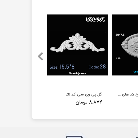
گل پی وی سی تاج کد های (P1069 و P1070 و P1075) عرض (12 تا 22) سانت
گل پی وی سی کد 28
۸,۸۷۲ تومان