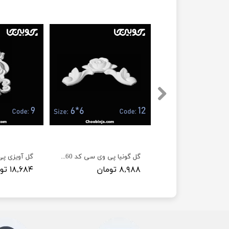
ی سی کد 13
گل گونیا پی وی سی کد C60 عرض 7 سانت
گل آویزی پی
۸,۹۸۸ تومان
۱۸,۶۸۴ تومان