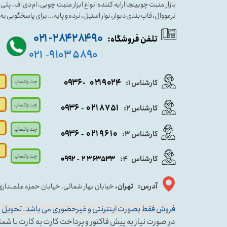
بازار منبت چوبینجا ارایه کننده انواع ابزار منبت چوبی، ام دی اف، پ
ترمووال، قاب بندی دیوار، نوار استیل، نرده و پایه ...برای پاسخگویی ب
۹۰ ۲۸۴ ۲۸۴- ۰۲۱
تلفن فروشگاه:
۵۸۹۰ ۹۱۰۳
۰۲۱
-
- ۰۹۳۶
۰۲۱۹۰۲۴
کارشناس ۱:
چت واتساپ
چت واتساپ
۰۹
۳۶
۰۲۱۸۷۵۱
کارشناس ۲:
-
چت واتساپ
۰۹۳۶
۰۲۱۹۶۱۰
کارشناس ۳:
-
چت واتساپ
کارشناس
:
۵۳۳
۶۳
۳
۲
۹۲
۰۹
4
-
آدرس: تهران،
خیابان بهار شمالی، خیابان حمزه علمــدار
فروش فقط بصورت اینترنتی و غیرحضوری می باشد. تحویل حض
در صورت نیاز به پیش فاکتور و پرداخت کارت به کارت با شماره کارشناس فروش ۱ وا