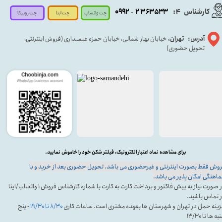
کارشناس
:
۵۳۳
۶۳
۳
۲
۹۲
۰۹
4
-
چت روبیکا
چت واتساپ
چت ایتا
آدرس: تهران،
خیابان بهار شمالی، خیابان حمزه علمــداری (فروش اینترنتی،
تحویل حضوری)
برای مشاهده نماد اعتبار الکترونیک، فیلتر شکن خود را خاموش نمایید.
وش فقط بصورت اینترنتی و غیرحضوری می باشد. تحویل حضوری بعد از خرید و با
اهنگی امکان پذیر می باشد.
در صورت نیاز به پیش فاکتور و پرداخت کارت به کارت با شماره کارشناس فروش ۱ واتساپ/ایتا
 تماس باشید.
ینه حمل در تهران و شهرستان ها بعهده مشتری است. ساعات کاری
۸/۳۰ تا ۱۹/۳۰
- پنج
ه ها تا ۱۳/۳۰