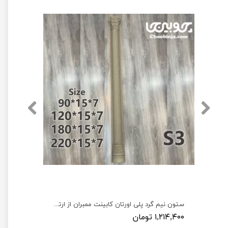
سرستون گرد پلی یورتان 54*40 سانت کد CU108
ستون نیم گرد پلی اورتان کابینت ممبران از ارتفاع 90 تا 220 سانت کد S3
۱,۲۱۴,۴۰۰ تومان