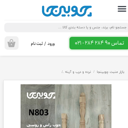
حساب کاربری من
تغییر گذر واژه
سفارشات
تماس 90 284 284 - 021
ورود
/
ثبت نام
۰
خروج از حساب کاربری
بازار منبت چوبینجا
نرده و درب و آینه
پایه نرده و ایستگاه چوب روسی و راش N803 در قطر و طول دلخواه