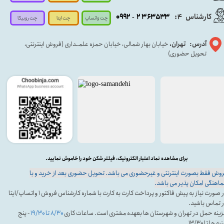
کارشناس
:
۵۳۳
۶۳
۳
۲
۹۲
۰۹
4
-
چت روبیکا
چت واتساپ
چت ایتا
آدرس: تهران،
خیابان بهار شمالی، خیابان حمزه علمــداری (فروش اینترنتی،
تحویل حضوری)
برای مشاهده نماد اعتبار الکترونیک، فیلتر شکن خود را خاموش نمایید.
وش فقط بصورت اینترنتی و غیرحضوری می باشد. تحویل حضوری بعد از خرید و با
اهنگی امکان پذیر می باشد.
در صورت نیاز به پیش فاکتور و پرداخت کارت به کارت با شماره کارشناس فروش ۱ واتساپ/ایتا
 تماس باشید.
ینه حمل در تهران و شهرستان ها بعهده مشتری است. ساعات کاری
۸/۳۰ تا ۱۹/۳۰
- پنج
ه ها تا ۱۳/۳۰