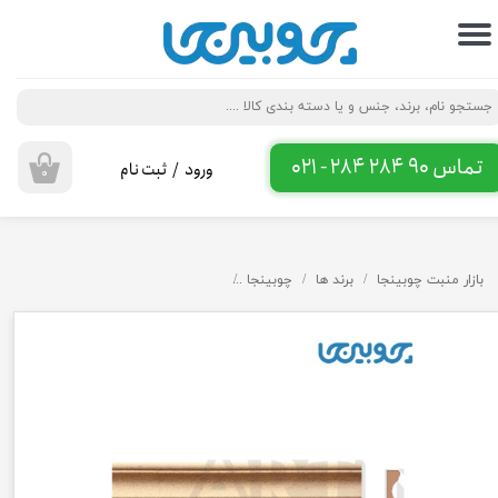
حساب کاربری من
تغییر گذر واژه
سفارشات
تماس 90 284 284 - 021
ورود
/
ثبت نام
۰
خروج از حساب کاربری
بازار منبت چوبینجا
برند ها
چوبینجا
ابزار تاج ۸ سانت ام دی اف کد 8-2647