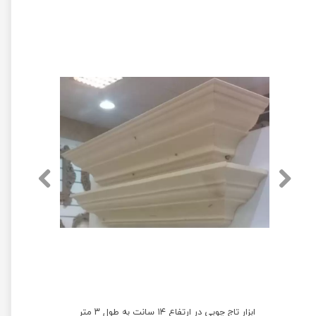
ابزار تاج چوب فینگر جوینت رابر وارداتی کد 2015 به طول ۳ متر
ابزار تاج چوبی در ارتفاع ۱۴ سانت به طول ۳ متر