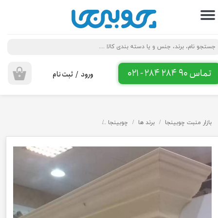
حساب کاربری من
تغییر گذر واژه
سفارشات
تماس 90 284 284 - 021
ورود
/
ثبت نام
۰
خروج از حساب کاربری
بازار منبت چوبینجا
برند ها
چوبینجا
ابزار تاج چوبی در ارتفاع ۱۴ سانت به طول ۳ متر