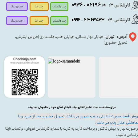
۰۹۳۶
۰۲۱۹۶۱۰
کارشناس ۳:
-
چت واتساپ
چت روبیکا
چت ایتا
کارشناس
:
۵۳۳
۶۳
۳
۲
۹۲
۰۹
4
-
چت روبیکا
چت واتساپ
چت ایتا
آدرس: تهران،
خیابان بهار شمالی، خیابان حمزه علمــداری (فروش اینترنتی،
تحویل حضوری)
برای مشاهده نماد اعتبار الکترونیک، فیلتر شکن خود را خاموش نمایید.
وش فقط بصورت اینترنتی و غیرحضوری می باشد. تحویل حضوری بعد از خرید و با
اهنگی امکان پذیر می باشد.
در صورت نیاز به پیش فاکتور و پرداخت کارت به کارت با شماره کارشناس فروش ۱ واتساپ/ایتا
 تماس باشید.