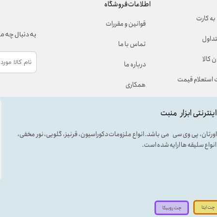
اطلاعات فروشگاه
به کارت
قوانین و مقررات
به دنبال چه 
تداول
تماس با ما
 کالا
درباره ما
استعلام قیمت
همکاری
اینترنتی ابزار منبت
لی اورتان، پی وی سی می باشد. انواع ملزومات دکوراسیون، قرنیز، گلویی، نور مخفی،
ه انواع سلیقه ها ارایه شده است.
چت ایتا
چت روبیکا