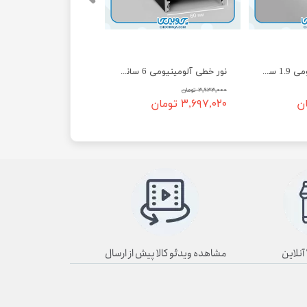
نور خطی آلومینیومی 1.9 سانت روکار EH-44
نور خطی آلومینیومی 6 سانت روکار EH-46
۳,۹۳۳,۰۰۰ تومان
۳,۶۹۷,۰۲۰ تومان
مشاهده ویدئو کالا پیش از ارسال