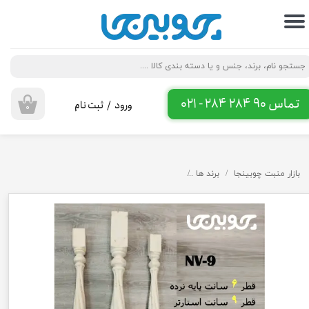
حساب کاربری من
تغییر گذر واژه
سفارشات
تماس 90 284 284 - 021
ورود
/
ثبت نام
۰
خروج از حساب کاربری
بازار منبت چوبینجا
برند ها
ستون نرده و ایستگاه کد NV-9 چوب روسی و راش ارتفاع ۸۰ سانت [سفارشی]