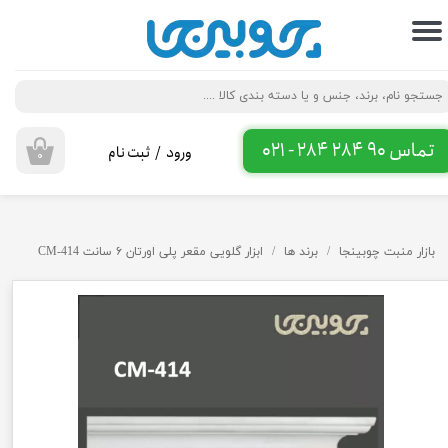
حساب کاربری من
تغییر گذر واژه
سفارشات
تماس 90 284 284 - 021
ورود
/
ثبت نام
۰
خروج از حساب کاربری
بازار منبت چوبینجا
برند ها
ابزار گلویی مقعر پلی اورتان ۶ سانت CM-414