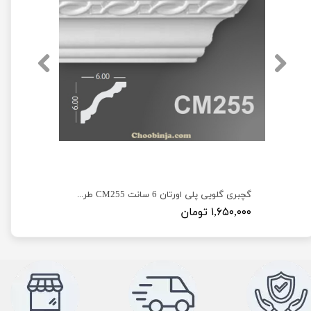
گچبری گلویی پلی اورتان 6 سانت CM255 طرح هندسی
۱,۶۵۰,۰۰۰ تومان