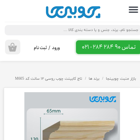
حساب کاربری من
تغییر گذر واژه
سفارشات
تماس 90 284 284 - 021
ورود
/
ثبت نام
۰
خروج از حساب کاربری
بازار منبت چوبینجا
برند ها
تاج کابینت چوب روسی ۱۲ سانت کد M605