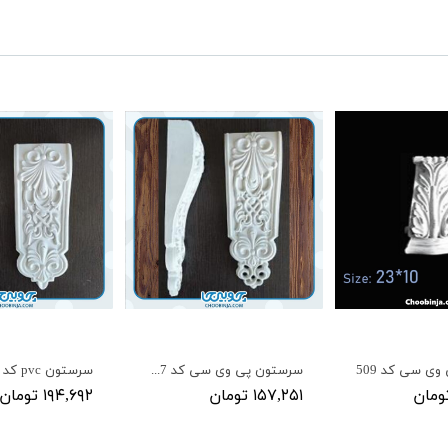
ی سی کد 509
سرستون پی وی سی کد S507 و S508
سرستون pvc کد K220
۱۵۷,۲۵۱ تومان
۱۹۴,۶۹۲ تومان