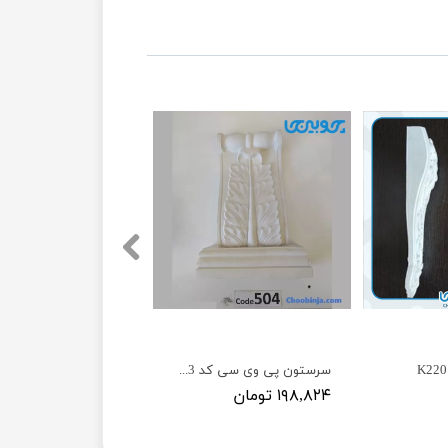
سرستون پی وی سی کد 503 و 504 و 505 و 520
۱۹۸,۸۲۴ تومان