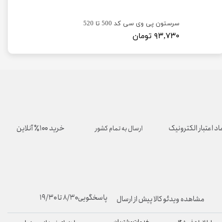
سرستون پی وی سی کد 503 و 504 و 505 و 520
سرستون پی وی سی کد 500 تا 520
۹۳,۷۳۰ تومان
اد اعتبار الکترونیک
خرید ۱۰۰٪ آنلاین
ارسال به تمام کشور
پاسخگویی۸/۳۰ تا ۱۹/۳۰
مشاهده ویدئو کالا پیش از ارسال
خدمات مشتریان