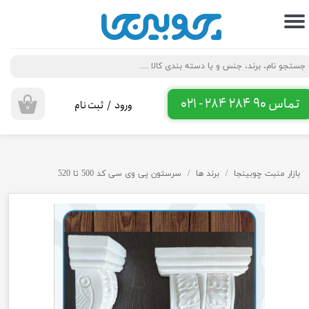
حساب کاربری من
تغییر گذر واژه
سفارشات
تماس 90 284 284 - 021
ورود
/
ثبت نام
۰
خروج از حساب کاربری
بازار منبت چوبینجا
برند ها
سرستون پی وی سی کد 500 تا 520