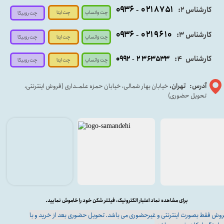
۰۹
۳۶
۰۲۱۸۷۵۱
کارشناس ۲:
-
چت واتساپ
چت ایتا
چت روبیکا
۰۹۳۶
۰۲۱۹۶۱۰
کارشناس ۳:
-
چت واتساپ
چت روبیکا
چت ایتا
کارشناس
:
۵۳۳
۶۳
۳
۲
۹۲
۰۹
4
-
چت روبیکا
چت واتساپ
چت ایتا
آدرس: تهران،
خیابان بهار شمالی، خیابان حمزه علمــداری (فروش اینترنتی،
تحویل حضوری)
برای مشاهده نماد اعتبار الکترونیک، فیلتر شکن خود را خاموش نمایید.
وش فقط بصورت اینترنتی و غیرحضوری می باشد. تحویل حضوری بعد از خرید و با