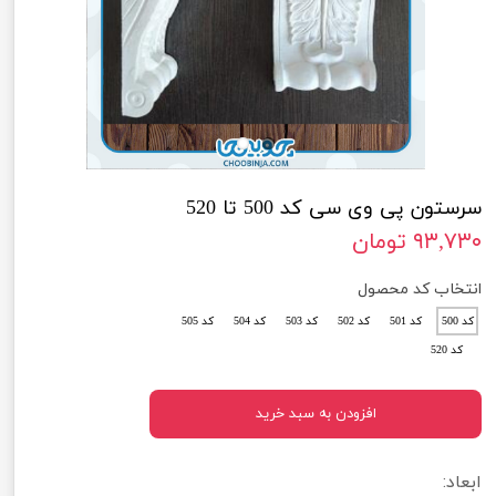
سرستون پی وی سی کد 500 تا 520
۹۳,۷۳۰ تومان
انتخاب کد محصول
کد 500
کد 501
کد 502
کد 503
کد 504
کد 505
کد 520
افزودن به سبد خرید
ابعاد: