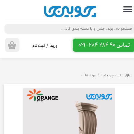
حساب کاربری من
تغییر گذر واژه
سفارشات
تماس 90 284 284 - 021
ورود
/
ثبت نام
۰
خروج از حساب کاربری
بازار منبت چوبینجا
برند ها
سرستون پلی اورتان اورنج دیزاین طرح رایزر SL610 و SL612