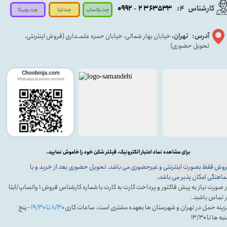
کارشناس
:
۵۳۳
۶۳
۳
۲
۹۲
۰۹
4
-
چت روبیکا
چت واتساپ
چت ایتا
آدرس: تهران،
خیابان بهار شمالی، خیابان حمزه علمــداری (فروش اینترنتی،
تحویل حضوری)
برای مشاهده نماد اعتبار الکترونیک، فیلتر شکن خود را خاموش نمایید.
وش فقط بصورت اینترنتی و غیرحضوری می باشد. تحویل حضوری بعد از خرید و با
اهنگی امکان پذیر می باشد.
در صورت نیاز به پیش فاکتور و پرداخت کارت به کارت با شماره کارشناس فروش ۱ واتساپ/ایتا
 تماس باشید.
ینه حمل در تهران و شهرستان ها بعهده مشتری است. ساعات کاری
۸/۳۰ تا ۱۹/۳۰
- پنج
ه ها تا ۱۳/۳۰