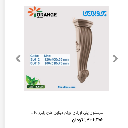
سرستون پلی اورتان اورنج دیزاین طرح کلاسیک S620
سرستون پلی اورتان اورنج دیزاین طرح رایزر SL610 و SL612
۱,۴۳۶,۳۰۲ تومان