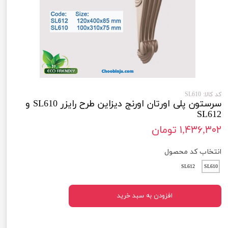
کد کالا: SL610
سرستون پلی اورتان اورنج دیزاین طرح رایزر SL610 و
SL612
۱,۴۳۶,۳۰۲ تومان
انتخاب کد محصول
SL612
SL610
افزودن به سبد خرید