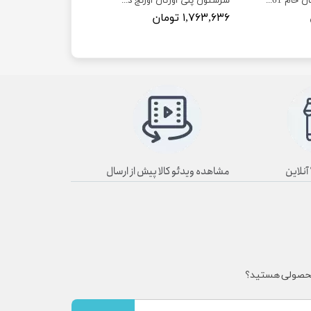
سرستون پلی اورتان خام S161 و S162
سرستون پلی اورتان اورنج دیزاین طرح پاسارگاد پهن S161 و S162
۱,۷۶۳,۶۳۶ تومان
مشاهده ویدئو کالا پیش از ارسال
محصولی هستید؟