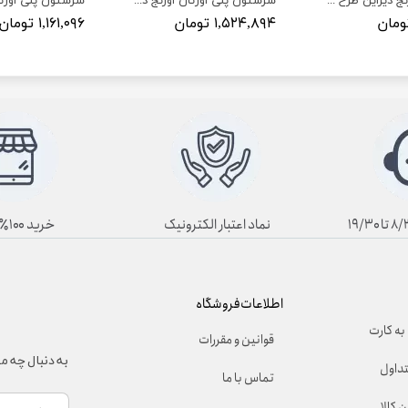
سرستون اورنج دیزاین طرح پاسارگاد کوتاه S151
سرستون پلی اورتان اورنج دیزاین طرح پاسارگارد S100 تا S107
۱,۵۲۴,۸۹۴ تومان
۱,۱۶۱,۰۹۶ تومان
نماد اعتبار الکترونیک
خرید ۱۰۰٪ آنلاین
اطلاعات فروشگاه
به کارت
قوانین و مقررات
به دنبال چه 
تداول
تماس با ما
 کالا