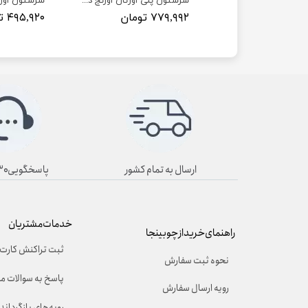
سرستون پلی اورتان اورنج دیزاین طرح صدف S200 تا S204
سرستون پلی اورتان اورنج دیزاین طرح عربیکا S119 و S120
۳ تومان
۷۷۹,۹۹۲ تومان
۴۹۵,۹۲۰ تومان
ارسال به تمام کشور
پاسخگویی۸/۳۰ تا ۱۹/۳۰
خدمات مشتریان
راهنمای خرید از چوبینجا
ثبت تراکنش کارت 
نحوه ثبت سفارش
پاسخ به سوالات م
رویه ارسال سفارش
رویه‌های بازگرداندن