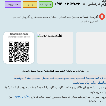
کارشناس
:
۵۳۳
۶۳
۳
۲
۹۲
۰۹
4
-
چت روبیکا
چت واتساپ
چت ایتا
آدرس: تهران،
خیابان بهار شمالی، خیابان حمزه علمــداری (فروش اینترنتی،
تحویل حضوری)
برای مشاهده نماد اعتبار الکترونیک، فیلتر شکن خود را خاموش نمایید.
وش فقط بصورت اینترنتی و غیرحضوری می باشد. تحویل حضوری بعد از خرید و با
اهنگی امکان پذیر می باشد.
در صورت نیاز به پیش فاکتور و پرداخت کارت به کارت با شماره کارشناس فروش ۱ واتساپ/ایتا
 تماس باشید.
ینه حمل در تهران و شهرستان ها بعهده مشتری است. ساعات کاری
۸/۳۰ تا ۱۹/۳۰
- پنج
ه ها تا ۱۳/۳۰