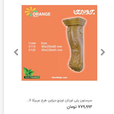
سرستون پلی اورتان اورنج دیزاین طرح پاسارگارد S100 تا S107
سرستون پلی اورتان اورنج دیزاین طرح عربیکا S119 و S120
۷۷۹,۹۹۲ تومان