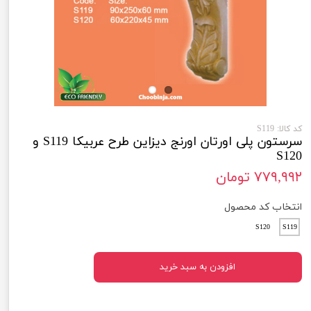
کد کالا: S119
سرستون پلی اورتان اورنج دیزاین طرح عربیکا S119 و
S120
۷۷۹,۹۹۲ تومان
انتخاب کد محصول
S120
S119
افزودن به سبد خرید