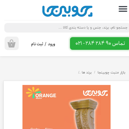
حساب کاربری من
تغییر گذر واژه
سفارشات
تماس 90 284 284 - 021
ورود
/
ثبت نام
۰
خروج از حساب کاربری
بازار منبت چوبینجا
برند ها
سرستون پلی اورتان اورنج دیزاین طرح عربیکا S119 و S120