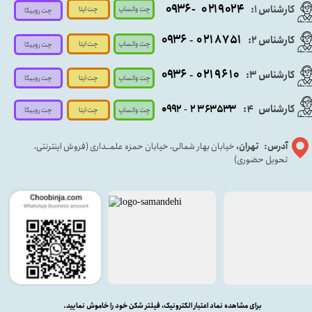
- ۰۹۳۶
۰۲۱۹۰۲۴
کارشناس ۱:
چت واتساپ
چت ایتا
چت روبیکا
۰۹
۳۶
۰۲۱۸۷۵۱
کارشناس ۲:
-
چت واتساپ
چت ایتا
چت روبیکا
۰۹۳۶
۰۲۱۹۶۱۰
کارشناس ۳:
-
چت واتساپ
چت روبیکا
چت ایتا
کارشناس
:
۵۳۳
۶۳
۳
۲
۹۲
۰۹
4
-
چت روبیکا
چت واتساپ
چت ایتا
آدرس: تهران،
خیابان بهار شمالی، خیابان حمزه علمــداری (فروش اینترنتی،
تحویل حضوری)
برای مشاهده نماد اعتبار الکترونیک، فیلتر شکن خود را خاموش نمایید.