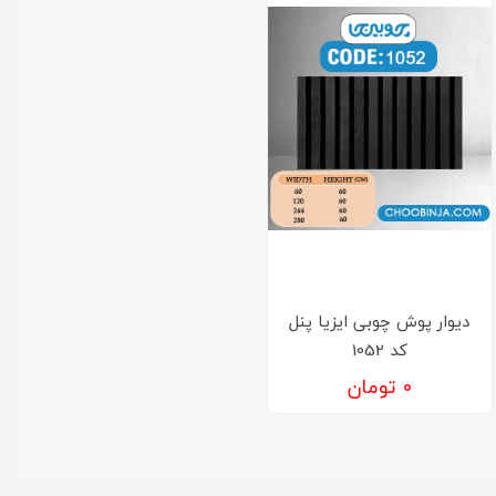
دیوار پوش چوبی ایزیا پنل
کد 1052
۰ تومان