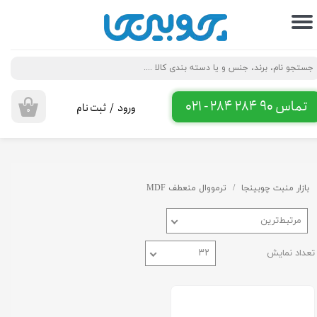
حساب کاربری من
تغییر گذر واژه
سفارشات
تماس 90 284 284 - 021
ورود
/
ثبت نام
۰
خروج از حساب کاربری
بازار منبت چوبینجا
ترمووال منعطف MDF
مرتبط‌ترین
تعداد نمایش
۳۲