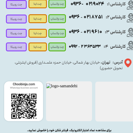
- ۰۹۳۶
۰۲۱۹۰۲۴
کارشناس ۱:
چت واتساپ
چت ایتا
چت روبیکا
۰۹
۳۶
۰۲۱۸۷۵۱
کارشناس ۲:
-
چت واتساپ
چت ایتا
چت روبیکا
۰۹۳۶
۰۲۱۹۶۱۰
کارشناس ۳:
-
چت واتساپ
چت روبیکا
چت ایتا
کارشناس
:
۵۳۳
۶۳
۳
۲
۹۲
۰۹
4
-
چت روبیکا
چت واتساپ
چت ایتا
آدرس: تهران،
خیابان بهار شمالی، خیابان حمزه علمــداری (فروش اینترنتی،
تحویل حضوری)
برای مشاهده نماد اعتبار الکترونیک، فیلتر شکن خود را خاموش نمایید.