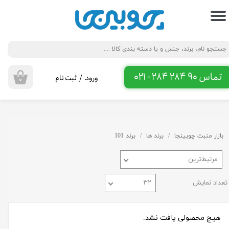
حساب کاربری من
تغییر گذر واژه
سفارشات
تماس 90 284 284 - 021
ورود
/
ثبت نام
۰
خروج از حساب کاربری
بازار منبت چوبینجا
برند ها
برند 101
مرتبط‌ترین
تعداد نمایش
۳۲
هیچ محصولی یافت نشد.