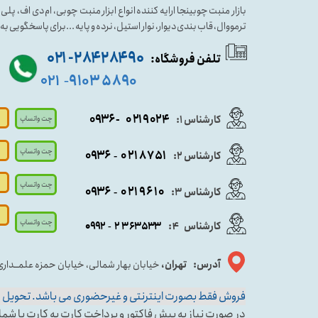
بازار منبت چوبینجا ارایه کننده انواع ابزار منبت چوبی، ام دی اف، پ
ترمووال، قاب بندی دیوار، نوار استیل، نرده و پایه ...برای پاسخگویی ب
۹۰ ۲۸۴ ۲۸۴- ۰۲۱
تلفن فروشگاه:
۵۸۹۰ ۹۱۰۳
۰۲۱
-
- ۰۹۳۶
۰۲۱۹۰۲۴
کارشناس ۱:
چت واتساپ
چت واتساپ
۰۹
۳۶
۰۲۱۸۷۵۱
کارشناس ۲:
-
چت واتساپ
۰۹۳۶
۰۲۱۹۶۱۰
کارشناس ۳:
-
چت واتساپ
کارشناس
:
۵۳۳
۶۳
۳
۲
۹۲
۰۹
4
-
آدرس: تهران،
خیابان بهار شمالی، خیابان حمزه علمــدار
فروش فقط بصورت اینترنتی و غیرحضوری می باشد. تحویل حض
در صورت نیاز به پیش فاکتور و پرداخت کارت به کارت با شماره کارشناس فروش ۱ وا