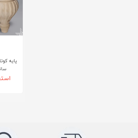
سانت 
استع