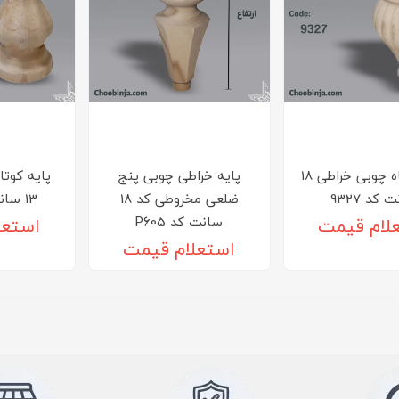
پایه کوتاه چوبی خراطی 18
پایه خراطی چوبی پنج
پایه کوتا
کد 9327
ضلعی مخروطی کد 18
13 سانت کد 2574
سانت کد P605
لام قیمت
استعل
استعلام قیمت