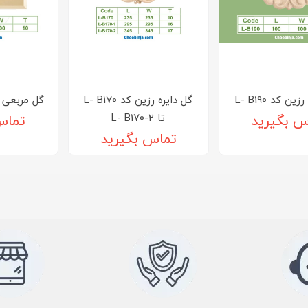
ین کد L- B190
گل دایره رزین کد L- B170
گل مربعی رزین
تا L- B170-2
س بگیرید
تماس
تماس بگیرید