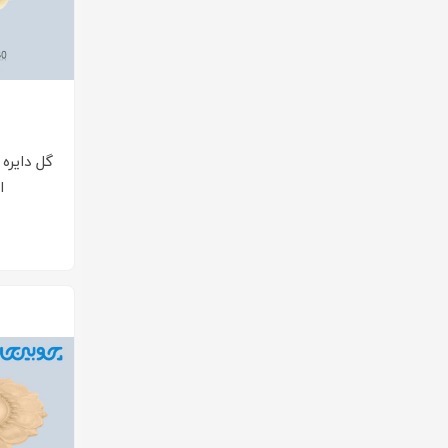
گل دایره
اس
۰ 