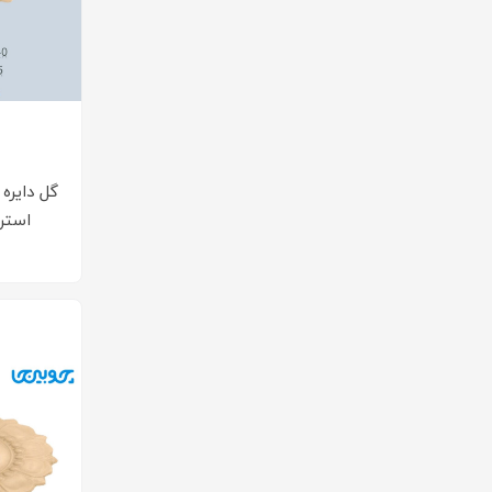
گل دایره
استر B188 و 89
۰ 