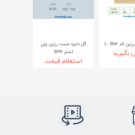
 کد L- B112
گل دایره منبت رزین پلی
استر B192
 بگیرید
استعلام قیمت