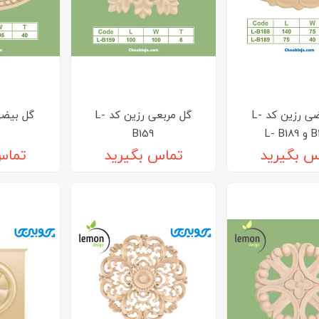
گل بیضی رزین کد L-
گل مربعی رزین کد L-
L- B
B159
س بگیرید
تماس بگیرید
تماس