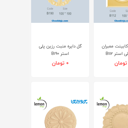
کابینت ممبران
گل دایره منبت رزین پلی
 استر B112
استر B190
۰ تومان