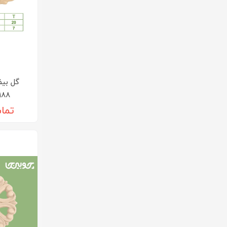
B188 و 189
تما