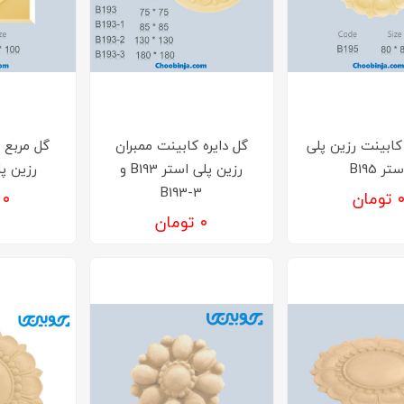
 کابینت رزین پلی
گل دایره کابینت ممبران
گل مربع 
تر B195
رزین پلی استر B193 و
رزین پلی
B193-3
تومان
۰ تومان
۰ تومان