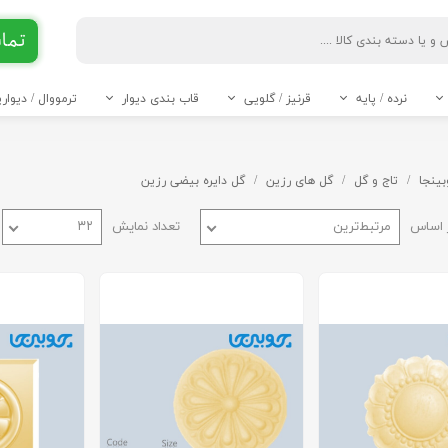
تماس 90 284
جست و جو
نرده / پایه
قرنیز / گلویی
قاب بندی دیوار
ترمووال / دیوا
ABS
قرنیز 6 و 7 سانت
قرنیز 8 سانت
قرنیز 10 سانت
قرنیز 11 سانت
قرنیز 12 سانت
قرنیز 13 سانت
قرنیز 14 و 15 سانت
قرنیز 20 تا 24 سانت
* قرنیز 9 سانت
----- تاج و گل PVC -----
----- سرستون PVC -----
بینجا
تاج و گل
گل های رزین
گل دایره بیضی رزین
 اساس
مرتبط‌ترین
تعداد نمایش
۳۲