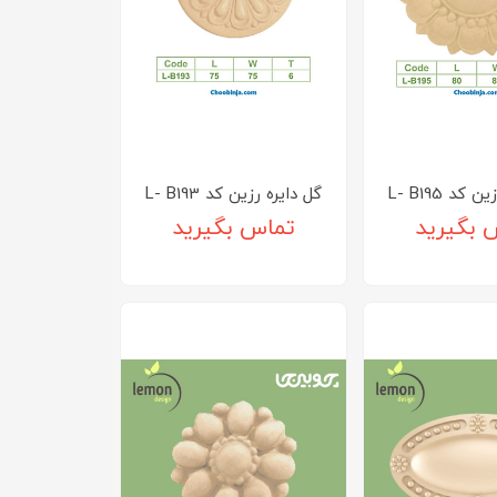
کد L- B195
گل دایره رزین کد L- B193
 بگیرید
تماس بگیرید