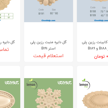
 کابینت رزین پلی
گل دایره منبت رزین پلی
گل دایره رزین 
B1
استر B191
تماس
تومان
استعلام قیمت