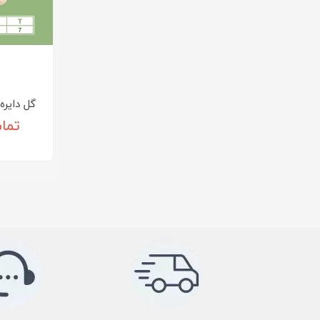
گل دایره رز
تما