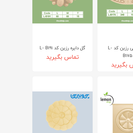
گل بیضی رزین کد L-
گل دایره رزین کد L- B191
B175
تماس بگیرید
 بگیرید