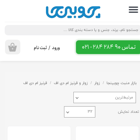
حساب کاربری من
تغییر گذر واژه
سفارشات
تماس 90 284 284 - 021
ورود
/
ثبت نام
۰
خروج از حساب کاربری
بازار منبت چوبینجا
زوار
زوار و قرنیز ام دی اف
قرنیز ام دی اف
مرتبط‌ترین
تعداد نمایش
۳۲