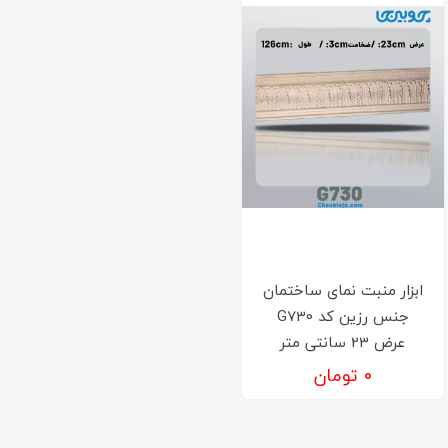
ابزار منبت نمای ساختمان
جنس رزین کد G730
عرض 23 سانتی متر
۰ تومان