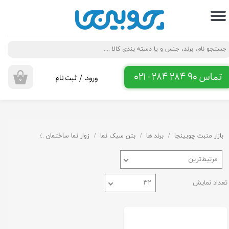
حساب کاربری من
تغییر گذر واژه
سفارشات
تماس 90 284 284 - 021
ورود
/
ثبت نام
۰
خروج از حساب کاربری
بازار منبت چوبینجا
برند ها
بتن سبک نما
زوار نما ساختمان
کنسول نمای س
مرتبط‌ترین
تعداد نمایش
۳۲