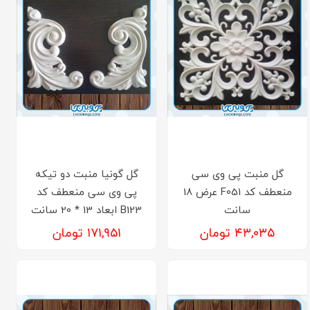
گل منبت پی وی سی
گل گونیا منبت دو تیکه
منعطف کد F051 عرض 18
پی وی سی منعطف کد
سانت
B123 ابعاد 13 * 20 سانت
۴۳,۰۳۵ تومان
۱۷۱,۹۵۱ تومان