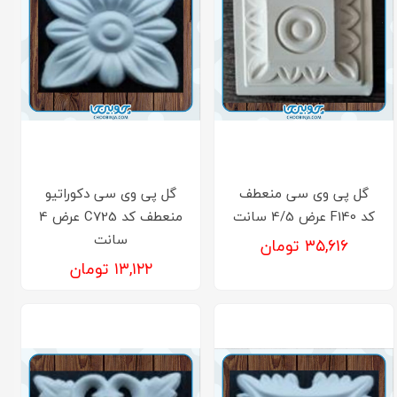
گل پی وی سی منعطف
گل پی وی سی دکوراتیو
کد F140 عرض 4/5 سانت
منعطف کد C725 عرض 4
سانت
۳۵,۶۱۶ تومان
۱۳,۱۲۲ تومان