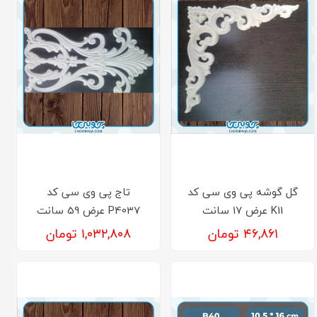
گل گوشه پی وی سی کد
تاج پی وی سی کد
K11 عرض 17 سانت
P4037 عرض 59 سانت
۴۶,۸۶۱ تومان
۱,۰۳۲,۸۰۸ تومان