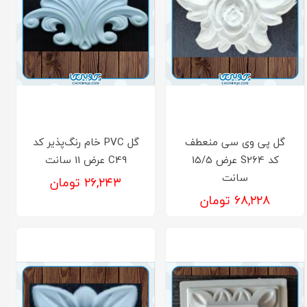
گل پی وی سی منعطف
گل PVC خام رنگ‌پذیر کد
کد S264 عرض 15/5
C49 عرض 11 سانت
سانت
۲۶,۲۴۳ تومان
۶۸,۲۲۸ تومان