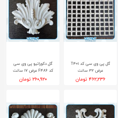
گل پی وی سی کد T401
گل دکوراتیو پی وی سی
عرض 32 سانت
کد F486 عرض 17 سانت
۴۶۲,۲۳۶ تومان
۲۶۰,۹۲۰ تومان