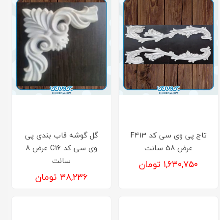
تاج پی وی سی کد F413
گل گوشه قاب بندی پی
عرض 58 سانت
وی سی کد C16 عرض 8
سانت
۱,۶۳۰,۷۵۰ تومان
۳۸,۲۳۶ تومان