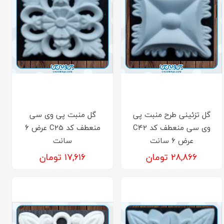
گل تزئینی طرح منبت پی
گل منبت پی وی سی
وی سی منعطف کد C42
منعطف کد C25 عرض 6
عرض 6 سانت
سانت
۲۸,۸۶۶ تومان
۱۷,۶۱۶ تومان