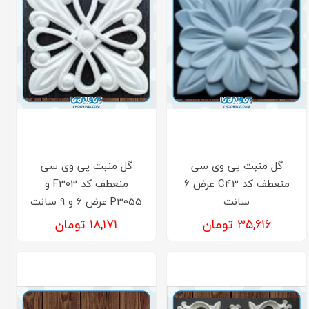
گل منبت پی وی سی
گل منبت پی وی سی
منعطف کد C43 عرض 6
منعطف کد F303 و
سانت
P3055 عرض 6 و 9 سانت
۳۵,۶۱۶ تومان
۱۸,۱۷۱ تومان