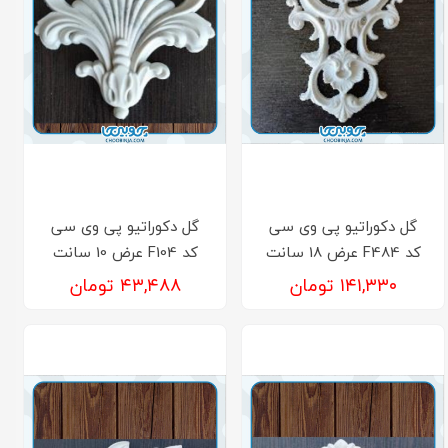
گل دکوراتیو پی وی سی
گل دکوراتیو پی وی سی
کد F484 عرض 18 سانت
کد F104 عرض 10 سانت
۱۴۱,۳۳۰ تومان
۴۳,۴۸۸ تومان