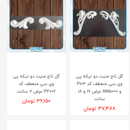
گل تاج منبت دو تیکه پی
گل تاج منبت دو تیکه پی
وی سی منعطف کد P103
وی سی منعطف کد
و AM5000 عرض 17 و 18
P4006 عرض 7 سانت
سانت
۳۶,۱۵۰ تومان
۳۷,۴۸۸ تومان