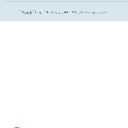
تمامی حقوق محفوظ می باشد | طراحی و توسعه یافته توسط "
چوبینجا
"