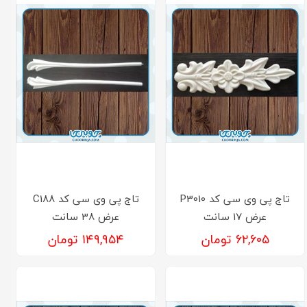
تاج پی وی سی کد P3010
تاج پی وی سی کد C188
عرض 17 سانت
عرض 38 سانت
۶۲,۶۰۵ تومان
۱۴۹,۹۵۴ تومان