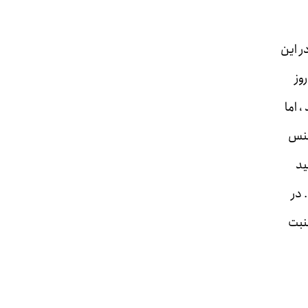
ر این
وز
 اما
جنس
ید
 در
منبت