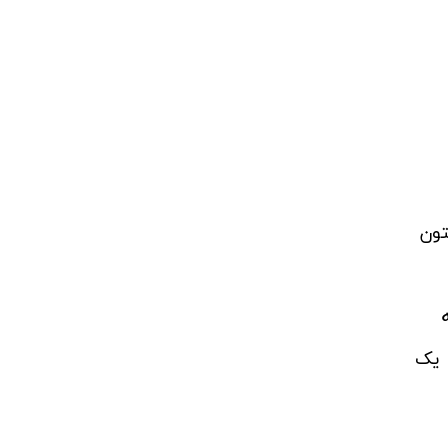
تون
 یک