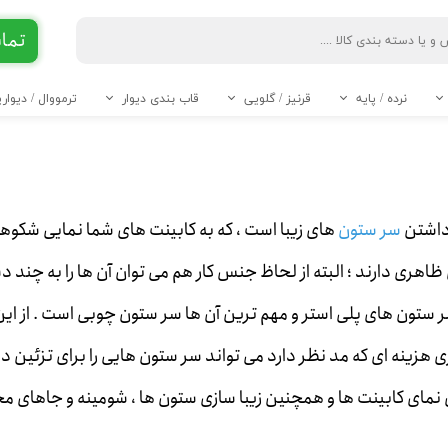
تماس 90 284
جست و جو
نرده / پایه
قرنیز / گلویی
قاب بندی دیوار
ترمووال / دیوا
ABS
قرنیز 6 و 7 سانت
قرنیز 8 سانت
قرنیز 10 سانت
قرنیز 11 سانت
قرنیز 12 سانت
قرنیز 13 سانت
قرنیز 14 و 15 سانت
قرنیز 20 تا 24 سانت
* قرنیز 9 سانت
----- تاج و گل PVC -----
----- سرستون PVC -----
 داشتن
سر ستون
های زیبا است ، که به کابینت های شما نمایی شکوه
اهری دارند ؛ البته از لحاظ جنس کار هم می توان آن ها را به چند د
سر ستون های پلی استر و مهم ترین آن ها سر ستون چوبی است . از این
هزینه ای که مد نظر دارد می تواند سر ستون هایی را برای تزئین د
ین نمای کابینت ها و همچنین زیبا سازی ستون ها ، شومینه و جاهای 