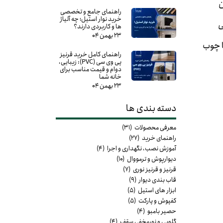
ن
راهنمای جامع و تخصصی
خرید نوار استیل؛ چه آلیاژ
 تولید می
ها و کاربردی دارند؟
۲۳ بهمن ۰۴
ا چوب
راهنمای کامل خرید قرنیز
پی وی سی (PVC): زیبایی،
دوام و قیمت مناسب برای
خانه شما
۲۳ بهمن ۰۴
دسته بندی ها
معرفی محصولات
(۳۱)
راهنمای خرید
(۲۷)
آموزش نصب، نگهداری و اجرا
(۴)
دیوارپوش و ترمووال
(۱۰)
قرنیز و قرنیز نوری
(۷)
قاب بندی دیوار
(۹)
ابزار های استیل
(۵)
کفپوش و پارکت
(۵)
حصیر بامبو
(۴)
گلویی و نورمخفی سقف
(۴)