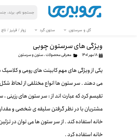
گل و سرستون
ستون گرد
زوار / قرنیز / تاج
ترمووال 12 تا 15 سانت
ترمووال 17 تا 20 سانت
ترمووال 50 تا 60 سانت
کفپوش HM
کفپوش TG
کفپوش AP
* گلویی pvc در ۱۶ رنگ
* ترمووال PVC
ترمووال ضخامت ۲ سانت
* کفپوش پرتردد VF
کاتالوگ زوار های MDF و چوبی
----- ستون چوب و mdf -----
کاتالوگ محصولات PVC
* کفپوش طرح چوب DS
* کفپوش طرح سنگ DS
پایه 
ویژگی های سرستون چوبی
۱۸ مهر ۱۴۰۱
معرفی محصولات
،
ستون و سرستون
یکی از ویژگی های مهم کابینت های رومی و کلاسیک
می دهند . سر ستون ها انواع مختلفی از لحاظ شکل ظ
تقیسم کرد که عبارت اند از : سر ستون های رزینی ، 
مشتریان با در نظر گرفتن سلیقه ی شخصی و مقداری 
خانه استفاده کند . از سر ستون ها می توان در تزئ
خانه استفاده کرد .