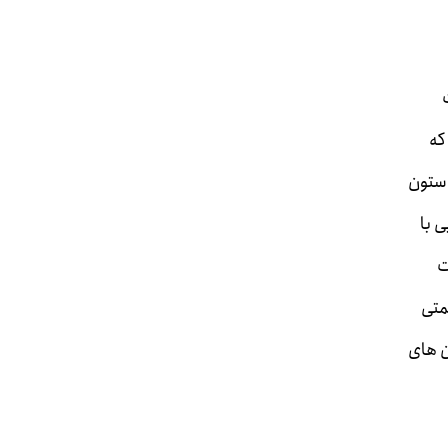
که
 ستون
 با
ت
متی
ن های