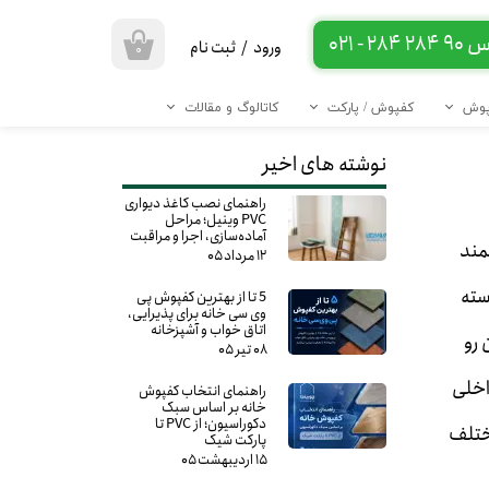
 284 - 021
ورود
/
ثبت نام
۰
حساب کاربری من
رپوش
کفپوش / پارکت
کاتالوگ و مقالات
تغییر گذر واژه
نبشی ۴ سانت
نبشی ۵ سانت
نبشی ۶ سانت
نبشی pvc در ۱۶ رنگ
----- زوار PVC -----
* نبشی ۳ سانت
قاب آینه pvc در 16 رنگ
گل سقفی pvc در ۱۶ رنگ
نوشته های اخیر
سفارشات
راهنمای نصب کاغذ دیواری
خروج از حساب کاربری
PVC وینیل؛ مراحل
آماده‌سازی، اجرا و مراقبت
مند
۱۲ مرداد ۰۵
سته
5 تا از بهترین کفپوش پی
وی سی خانه برای پذیرایی،
اتاق خواب و آشپزخانه
 رو
۰۸ تیر ۰۵
اخلی
راهنمای انتخاب کفپوش
خانه بر اساس سبک
دکوراسیون؛ از PVC تا
مختلف
پارکت شیک
۱۵ اردیبهشت ۰۵