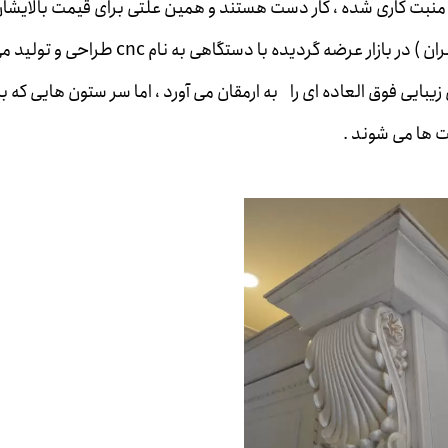
نبت کاری شده ، کار دست هستند و همین علتی برای قیمت بالایشا
است . برخی دیگر از سر ستون ها که با نام pvc ( ممبران ) در بازار عرضه گردیده با دستگاهی به نام cnc طراحی و
یبایی فوق العاده ای را به ارمقان می آورد ، اما سر ستون هایی که ب
نت ها می شوند .