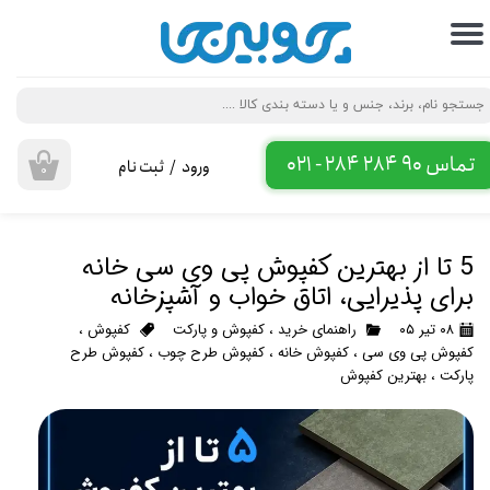
حساب کاربری من
تغییر گذر واژه
سفارشات
تماس 90 284 284 - 021
ورود
/
ثبت نام
۰
خروج از حساب کاربری
5 تا از بهترین کفپوش پی وی سی خانه
برای پذیرایی، اتاق خواب و آشپزخانه
۰۸ تیر ۰۵
راهنمای خرید
،
کفپوش و پارکت
کفپوش
،
کفپوش پی وی سی
،
کفپوش خانه
،
کفپوش طرح چوب
،
کفپوش طرح
پارکت
،
بهترین کفپوش