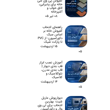
کفپوش پی وی سی
خانه برای پذیرایی،
اتاق خواب و
آشپزخانه
۰۸ تیر ۰۵
راهنمای انتخاب
کفپوش خانه بر
اساس سبک
دکوراسیون؛ از PVC
تا پارکت شیک
۱۵ اردیبهشت
۰۵
آموزش نصب ابزار
قاب بندی دیوار |
قاب بندی مدرن،
نئوکلاسیک و
کلاسیک
۱۴ اردیبهشت
۰۵
دیوارپوش ماربل
شیت: بهترین
انتخاب برای تی وی
وال و دکوراسیون