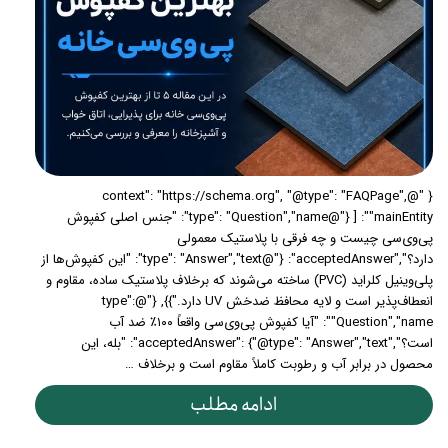
{ "@context": "https://schema.org", "@type": "FAQPage",
"mainEntity": [ {"@type": "Question","name": "جنس اصلی کفپوش
پی‌وی‌سی چیست و چه فرقی با پلاستیک معمولی
دارد؟","acceptedAnswer": {"@type": "Answer","text": "این کفپوش‌ها از
پلی‌وینیل کلراید (PVC) ساخته می‌شوند که برخلاف پلاستیک ساده، مقاوم و
انعطاف‌پذیر است و لایه محافظ ضدخش UV دارد."}}, {"@type":
"Question","name": "آیا کفپوش پی‌وی‌سی واقعاً ۱۰۰٪ ضد آب
است؟","acceptedAnswer": {"@type": "Answer","text": "بله، این
محصول در برابر آب و رطوبت کاملاً مقاوم است و برخلاف …
ادامه مطلب