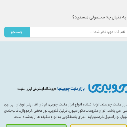
به دنبال چه محصولی هستید؟
جستجو
بازار منبت چوبینجا
، فروشگاه اینترنتی ابزار منبت
ازار منبت چوبینجا ارایه کننده انواع ابزار منبت چوبی، ام دی اف، پلی اورتان، پی وی
ی می باشد. انواع ملزومات دکوراسیون، قرنیز، گلویی، نور مخفی، ترمووال، قاب بندی
یوار، نوار استیل، نرده و پایه ...برای پاسخگویی به انواع سلیقه ها ارایه شده است.