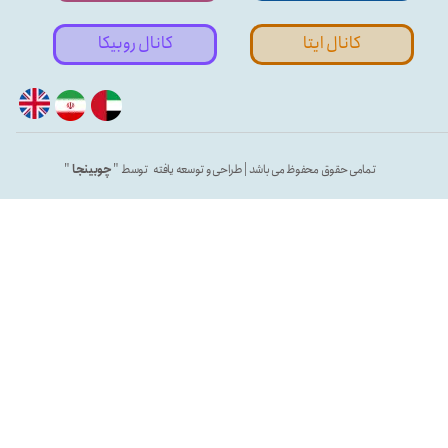
کانال ایتا
کانال روبیکا
تمامی حقوق محفوظ می باشد | طراحی و توسعه یافته توسط "
چوبینجا
"