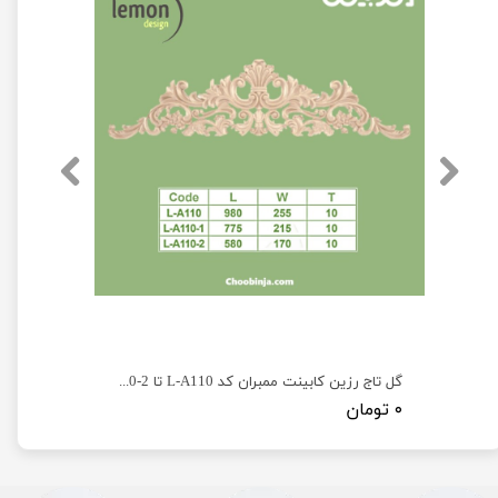
گل تاج رزین کابینت ممبران کد L-A110 تا L-A110-2
۰ تومان