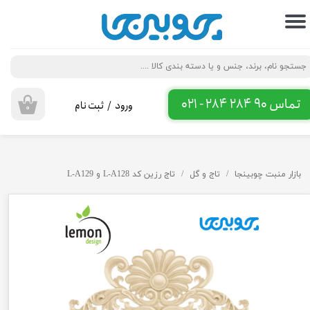
حساب کاربری من
تغییر گذر واژه
سفارشات
تماس 90 284 284 - 021
ورود
/
ثبت نام
۰
خروج از حساب کاربری
بازار منبت چوبینجا
تاج و گل
تاج رزین کد L-A128 و L-A129