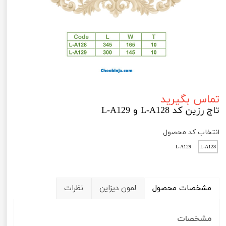
تماس بگیرید
تاج رزین کد L-A128 و L-A129
انتخاب کد محصول
L-A129
L-A128
مشخصات محصول
لمون دیزاین
نظرات
مشخصات