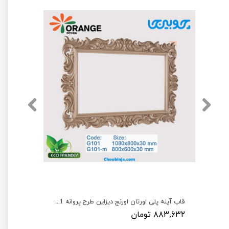
قاب آینه پلی اورتان اورنج دیزاین طرح سزار G107
قاب آینه پلی اورتان اورنج دیزاین طرح پروانه G101 و G101-m
۸۸۳,۶۳۲ تومان