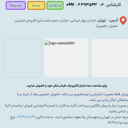
کارشناس
:
۵۳۳
۶۳
۳
۲
۹۲
۰۹
4
-
چت روبیکا
چت واتساپ
چت ایتا
آدرس: تهران،
خیابان بهار شمالی، خیابان حمزه علمــداری (فروش اینترنتی،
تحویل حضوری)
برای مشاهده نماد اعتبار الکترونیک، فیلتر شکن خود را خاموش نمایید.
وش فقط بصورت اینترنتی و غیرحضوری می باشد. تحویل حضوری بعد از خرید و با
اهنگی امکان پذیر می باشد.
در صورت نیاز به پیش فاکتور و پرداخت کارت به کارت با شماره کارشناس فروش ۱ واتساپ/ایتا
 تماس باشید.
ینه حمل در تهران و شهرستان ها بعهده مشتری است. ساعات کاری
۸/۳۰ تا ۱۹/۳۰
- پنج
ه ها تا ۱۳/۳۰