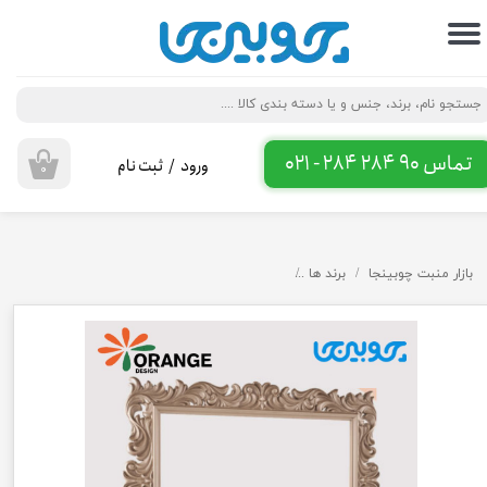
حساب کاربری من
تغییر گذر واژه
سفارشات
تماس 90 284 284 - 021
ورود
/
ثبت نام
۰
خروج از حساب کاربری
بازار منبت چوبینجا
برند ها
قاب آینه پلی اورتان اورنج دیزاین طرح پروانه G101 و G101-m