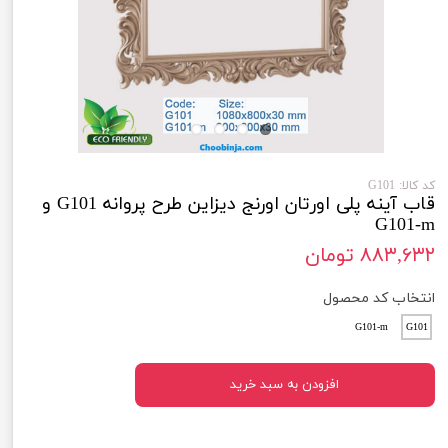
کد کالا: G101
قاب آینه پلی اورتان اورنج دیزاین طرح پروانه G101 و
G101-m
۸۸۳,۶۳۲ تومان
انتخاب کد محصول
G101-m
G101
افزودن به سبد خرید